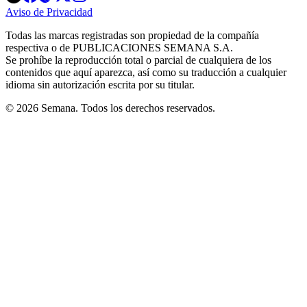
in
in
in
in
in
Aviso de Privacidad
Opens
new
new
new
new
new
in
window
window
window
window
window
Todas las marcas registradas son propiedad de la compañía
new
respectiva o de PUBLICACIONES SEMANA S.A.
window
Se prohíbe la reproducción total o parcial de cualquiera de los
contenidos que aquí aparezca, así como su traducción a cualquier
idioma sin autorización escrita por su titular.
© 2026 Semana. Todos los derechos reservados.