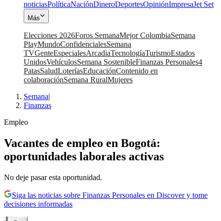
noticias
Política
Nación
Dinero
Deportes
Opinión
Impresa
Jet Set
Más
Elecciones 2026
Foros Semana
Mejor Colombia
Semana
Play
Mundo
Confidenciales
Semana
TV
Gente
Especiales
Arcadia
Tecnología
Turismo
Estados
Unidos
Vehículos
Semana Sostenible
Finanzas Personales
4
Patas
Salud
Loterías
Educación
Contenido en
colaboración
Semana Rural
Mujeres
Semana
|
Finanzas
Empleo
Vacantes de empleo en Bogotá:
oportunidades laborales activas
No deje pasar esta oportunidad.
Siga las noticias sobre Finanzas Personales en Discover y tome
decisiones informadas