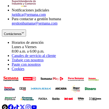
window
Notificaciones judiciales
juridica@semana.com
Para contactar a gestión humana
gestionhumana@semana.com
Contáctenos
Horarios de atención
Lunes a Viernes
8:00 a.m. a 6:00 p.m.
Canales de servicio al cliente
Trabaje con nosotros
Paute con nosotros
Cookies
Opens
Opens
Opens
Opens
Opens