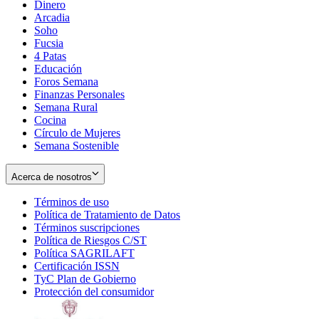
Dinero
Arcadia
Soho
Opens
Fucsia
in
Opens
4 Patas
new
in
Educación
window
new
Foros Semana
window
Finanzas Personales
Semana Rural
Cocina
Círculo de Mujeres
Semana Sostenible
Acerca de nosotros
Términos de uso
Opens
Política de Tratamiento de Datos
in
Opens
Términos suscripciones
new
Opens
in
Política de Riesgos C/ST
window
in
Opens
new
Política SAGRILAFT
Opens
new
in
window
Certificación ISSN
Opens
in
window
new
TyC Plan de Gobierno
in
new
Opens
window
Protección del consumidor
new
window
in
Opens
window
new
in
window
new