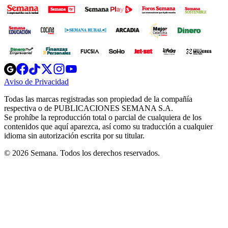
Opens
Opens
Opens
Opens
Opens
in
in
in
in
in
Aviso de Privacidad
Opens
new
new
new
new
new
in
window
window
window
window
window
Todas las marcas registradas son propiedad de la compañía
new
respectiva o de PUBLICACIONES SEMANA S.A.
window
Se prohíbe la reproducción total o parcial de cualquiera de los
contenidos que aquí aparezca, así como su traducción a cualquier
idioma sin autorización escrita por su titular.
© 2026 Semana. Todos los derechos reservados.