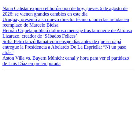
Nana Calistar expuso el horóscopo de hoy, jueves 6 de agosto de
2026: se vienen grandes cambios en este día
Uruguay presentó a su nuevo director técnico: toma las riendas en
reemplazo de Marcelo Bielsa
Hernán Orjuela publicó doloroso mensaje tras la muerte de Alfonso
Lizarazo, creador de ‘Sábados Felices’
Sofía Petro lanzó llamativo mensaje días antes de que su papá
entregue la Presidencia a Abelardo De La Espriella: “Ni un paso
atrás”
Aston Villa vs. Bayern Múnich: canal y hora para ver el partidazo
de Luis Díaz en pretemporada