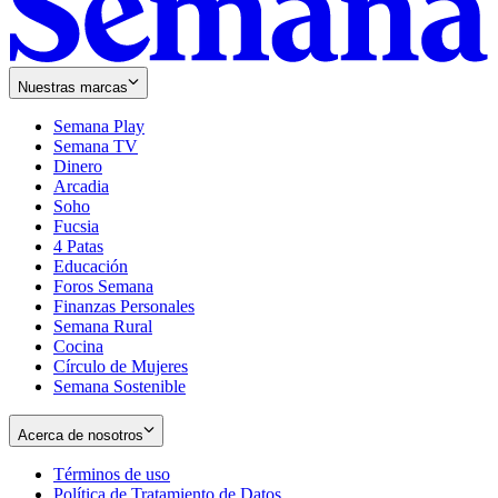
Nuestras marcas
Semana Play
Semana TV
Dinero
Arcadia
Soho
Opens
Fucsia
in
Opens
4 Patas
new
in
Educación
window
new
Foros Semana
window
Finanzas Personales
Semana Rural
Cocina
Círculo de Mujeres
Semana Sostenible
Acerca de nosotros
Términos de uso
Opens
Política de Tratamiento de Datos
in
Opens