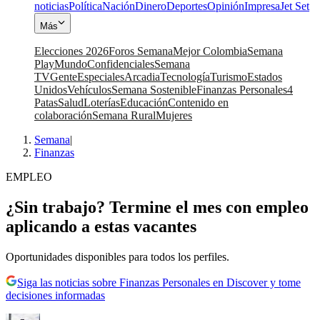
noticias
Política
Nación
Dinero
Deportes
Opinión
Impresa
Jet Set
Más
Elecciones 2026
Foros Semana
Mejor Colombia
Semana
Play
Mundo
Confidenciales
Semana
TV
Gente
Especiales
Arcadia
Tecnología
Turismo
Estados
Unidos
Vehículos
Semana Sostenible
Finanzas Personales
4
Patas
Salud
Loterías
Educación
Contenido en
colaboración
Semana Rural
Mujeres
Semana
|
Finanzas
EMPLEO
¿Sin trabajo? Termine el mes con empleo
aplicando a estas vacantes
Oportunidades disponibles para todos los perfiles.
Siga las noticias sobre Finanzas Personales en Discover y tome
decisiones informadas