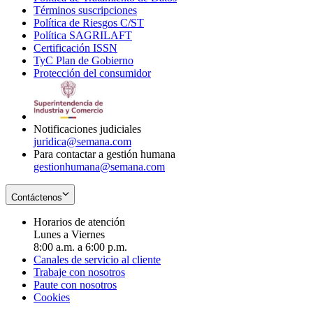
Términos suscripciones
new
Opens
in
Política de Riesgos C/ST
window
in
Opens
new
Política SAGRILAFT
Opens
new
in
window
Certificación ISSN
Opens
in
window
new
TyC Plan de Gobierno
in
new
Opens
window
Protección del consumidor
new
window
in
Opens
window
new
in
window
new
window
Notificaciones judiciales
juridica@semana.com
Para contactar a gestión humana
gestionhumana@semana.com
Contáctenos
Horarios de atención
Lunes a Viernes
8:00 a.m. a 6:00 p.m.
Canales de servicio al cliente
Trabaje con nosotros
Paute con nosotros
Cookies