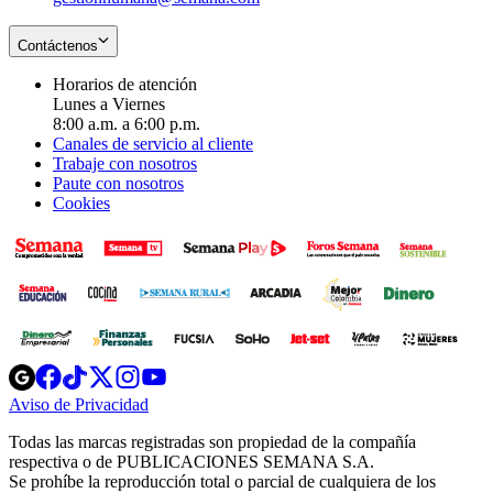
Contáctenos
Horarios de atención
Lunes a Viernes
8:00 a.m. a 6:00 p.m.
Canales de servicio al cliente
Trabaje con nosotros
Paute con nosotros
Cookies
Opens
Opens
Opens
Opens
Opens
in
in
in
in
in
Aviso de Privacidad
Opens
new
new
new
new
new
in
window
window
window
window
window
Todas las marcas registradas son propiedad de la compañía
new
respectiva o de PUBLICACIONES SEMANA S.A.
window
Se prohíbe la reproducción total o parcial de cualquiera de los