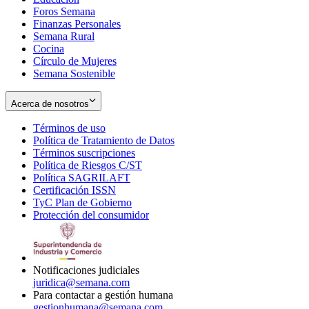
Foros Semana
window
Finanzas Personales
Semana Rural
Cocina
Círculo de Mujeres
Semana Sostenible
Acerca de nosotros
Términos de uso
Opens
Política de Tratamiento de Datos
in
Opens
Términos suscripciones
new
Opens
in
Política de Riesgos C/ST
window
in
Opens
new
Política SAGRILAFT
Opens
new
in
window
Certificación ISSN
Opens
in
window
new
TyC Plan de Gobierno
in
new
Opens
window
Protección del consumidor
new
window
in
Opens
window
new
in
window
new
window
Notificaciones judiciales
juridica@semana.com
Para contactar a gestión humana
gestionhumana@semana.com