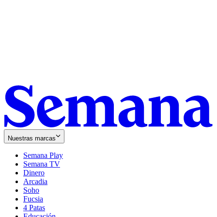
Nuestras marcas
Semana Play
Semana TV
Dinero
Arcadia
Soho
Opens
Fucsia
in
Opens
4 Patas
new
in
Educación
window
new