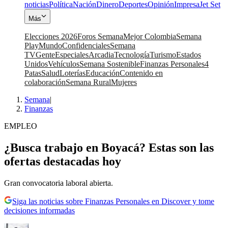
noticias
Política
Nación
Dinero
Deportes
Opinión
Impresa
Jet Set
Más
Elecciones 2026
Foros Semana
Mejor Colombia
Semana
Play
Mundo
Confidenciales
Semana
TV
Gente
Especiales
Arcadia
Tecnología
Turismo
Estados
Unidos
Vehículos
Semana Sostenible
Finanzas Personales
4
Patas
Salud
Loterías
Educación
Contenido en
colaboración
Semana Rural
Mujeres
Semana
|
Finanzas
EMPLEO
¿Busca trabajo en Boyacá? Estas son las
ofertas destacadas hoy
Gran convocatoria laboral abierta.
Siga las noticias sobre Finanzas Personales en Discover y tome
decisiones informadas