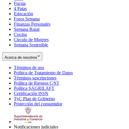
Fucsia
in
Opens
4 Patas
new
in
Educación
window
new
Foros Semana
window
Finanzas Personales
Semana Rural
Cocina
Círculo de Mujeres
Semana Sostenible
Acerca de nosotros
Términos de uso
Opens
Política de Tratamiento de Datos
in
Opens
Términos suscripciones
new
Opens
in
Política de Riesgos C/ST
window
in
Opens
new
Política SAGRILAFT
Opens
new
in
window
Certificación ISSN
Opens
in
window
new
TyC Plan de Gobierno
in
new
Opens
window
Protección del consumidor
new
window
in
Opens
window
new
in
window
new
window
Notificaciones judiciales