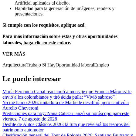
Artificial aplicadas al diseño.
Habilidad para la generación de imágenes, renders y
presentaciones.
Si cumple con los requisitos, aplique acá.
Para más información sobre estas y otras oportunidades
laborales,
haga clic en este enlace.
VER MÁS
Arquitectura
Trabajo Sí Hay
Oportunidad laboral
Empleo
Le puede interesar
María Fernanda Cabal reaccionó a mensaje que Francia Márquez le
envió a los colombianos y tiró ácida pulla: “Vivió sabroso”
Yo me llamo 2026: imitadora de Marbelle desafinó, pero cautivó a
Aurelio Cheveroni
Predicciones para hoy: Nana Calistar lanzó su horóscopo para este
viernes, 7 de agosto de 2026
Desfile de Autos Clásicos 2026: la ruta que revelará los tesoros del
patrimonio automotor
Clasificación general del Tour de Polonia 2026: Santiago Buitrago y