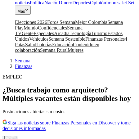
noticias
Política
Nación
Dinero
Deportes
Opinión
Impresa
Jet Set
Más
Elecciones 2026
Foros Semana
Mejor Colombia
Semana
Play
Mundo
Confidenciales
Semana
TV
Gente
Especiales
Arcadia
Tecnología
Turismo
Estados
Unidos
Vehículos
Semana Sostenible
Finanzas Personales
4
Patas
Salud
Loterías
Educación
Contenido en
colaboración
Semana Rural
Mujeres
Semana
|
Finanzas
EMPLEO
¿Busca trabajo como arquitecto?
Múltiples vacantes están disponibles hoy
Postulaciones abiertas sin costo.
Siga las noticias sobre Finanzas Personales en Discover y tome
decisiones informadas