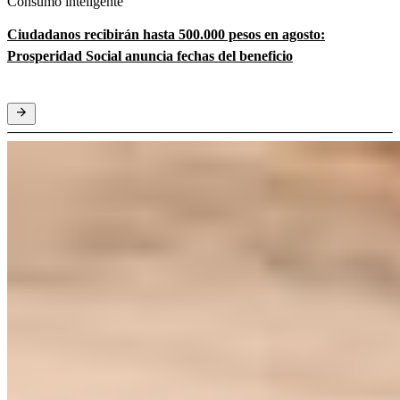
Consumo inteligente
Ciudadanos recibirán hasta 500.000 pesos en agosto:
Prosperidad Social anuncia fechas del beneficio