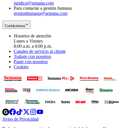
juridica@semana.com
Para contactar a gestión humana
gestionhumana@semana.com
Contáctenos
Horarios de atención
Lunes a Viernes
8:00 a.m. a 6:00 p.m.
Canales de servicio al cliente
Trabaje con nosotros
Paute con nosotros
Cookies
Opens
Opens
Opens
Opens
Opens
in
in
in
in
in
Aviso de Privacidad
Opens
new
new
new
new
new
in
window
window
window
window
window