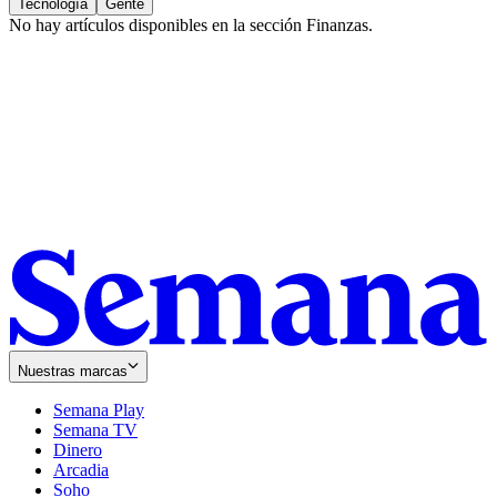
Tecnología
Gente
No hay artículos disponibles en la sección
Finanzas
.
Nuestras marcas
Semana Play
Semana TV
Dinero
Arcadia
Soho
Opens