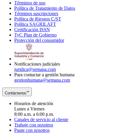
Términos de uso
Opens
Política de Tratamiento de Datos
in
Opens
Términos suscripciones
new
Opens
in
Política de Riesgos C/ST
window
in
Opens
new
Política SAGRILAFT
Opens
new
in
window
Certificación ISSN
Opens
in
window
new
TyC Plan de Gobierno
in
new
Opens
window
Protección del consumidor
new
window
in
Opens
window
new
in
window
new
window
Notificaciones judiciales
juridica@semana.com
Para contactar a gestión humana
gestionhumana@semana.com
Contáctenos
Horarios de atención
Lunes a Viernes
8:00 a.m. a 6:00 p.m.
Canales de servicio al cliente
Trabaje con nosotros
Paute con nosotros