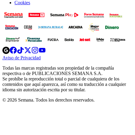
Cookies
Opens
Opens
Opens
Opens
Opens
in
in
in
in
in
Aviso de Privacidad
Opens
new
new
new
new
new
in
window
window
window
window
window
Todas las marcas registradas son propiedad de la compañía
new
respectiva o de PUBLICACIONES SEMANA S.A.
window
Se prohíbe la reproducción total o parcial de cualquiera de los
contenidos que aquí aparezca, así como su traducción a cualquier
idioma sin autorización escrita por su titular.
© 2026 Semana. Todos los derechos reservados.