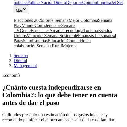
noticias
Política
Nación
Dinero
Deportes
Opinión
Impresa
Jet Set
Más
Elecciones 2026
Foros Semana
Mejor Colombia
Semana
Play
Mundo
Confidenciales
Semana
TV
Gente
Especiales
Arcadia
Tecnología
Turismo
Estados
Unidos
Vehículos
Semana Sostenible
Finanzas Personales
4
Patas
Salud
Loterías
Educación
Contenido en
colaboración
Semana Rural
Mujeres
Semana
|
Dinero
|
Management
Economía
¿Cuánto cuesta independizarse en
Colombia?: lo que debe tener en cuenta
antes de dar el paso
Colfondos presentó una estimación de los gastos iniciales y
recomendó planificar el ahorro antes de salir de la casa familiar.