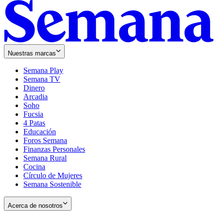
Nuestras marcas
Semana Play
Semana TV
Dinero
Arcadia
Soho
Opens
Fucsia
in
Opens
4 Patas
new
in
Educación
window
new
Foros Semana
window
Finanzas Personales
Semana Rural
Cocina
Círculo de Mujeres
Semana Sostenible
Acerca de nosotros