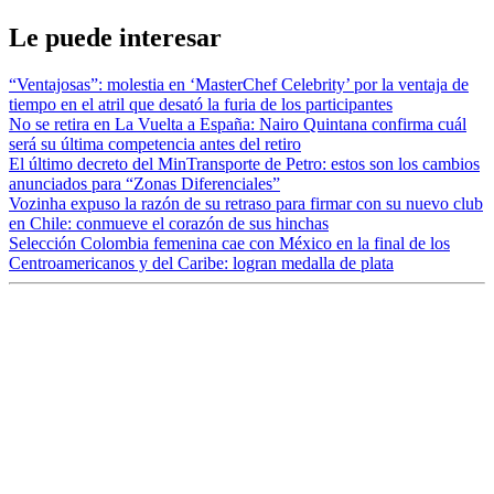
Le puede interesar
“Ventajosas”: molestia en ‘MasterChef Celebrity’ por la ventaja de
tiempo en el atril que desató la furia de los participantes
No se retira en La Vuelta a España: Nairo Quintana confirma cuál
será su última competencia antes del retiro
El último decreto del MinTransporte de Petro: estos son los cambios
anunciados para “Zonas Diferenciales”
Vozinha expuso la razón de su retraso para firmar con su nuevo club
en Chile: conmueve el corazón de sus hinchas
Selección Colombia femenina cae con México en la final de los
Centroamericanos y del Caribe: logran medalla de plata