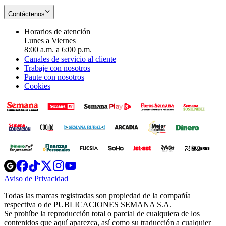
Contáctenos
Horarios de atención
Lunes a Viernes
8:00 a.m. a 6:00 p.m.
Canales de servicio al cliente
Trabaje con nosotros
Paute con nosotros
Cookies
Opens
Opens
Opens
Opens
Opens
in
in
in
in
in
Aviso de Privacidad
Opens
new
new
new
new
new
in
window
window
window
window
window
Todas las marcas registradas son propiedad de la compañía
new
respectiva o de PUBLICACIONES SEMANA S.A.
window
Se prohíbe la reproducción total o parcial de cualquiera de los
contenidos que aquí aparezca, así como su traducción a cualquier