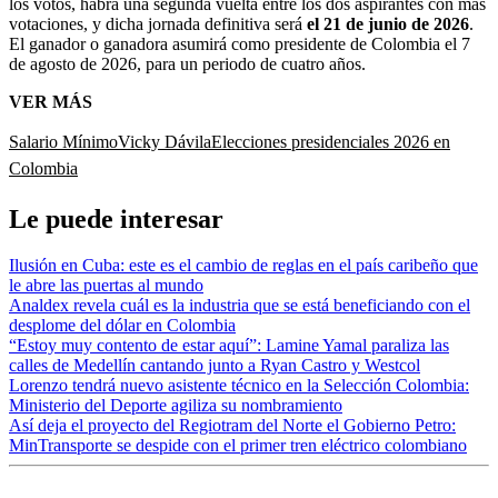
los votos, habrá una segunda vuelta entre los dos aspirantes con más
votaciones, y dicha jornada definitiva será
el 21 de junio de 2026
.
El ganador o ganadora asumirá como presidente de Colombia el 7
de agosto de 2026, para un periodo de cuatro años.
VER MÁS
Salario Mínimo
Vicky Dávila
Elecciones presidenciales 2026 en
Colombia
Le puede interesar
Ilusión en Cuba: este es el cambio de reglas en el país caribeño que
le abre las puertas al mundo
Analdex revela cuál es la industria que se está beneficiando con el
desplome del dólar en Colombia
“Estoy muy contento de estar aquí”: Lamine Yamal paraliza las
calles de Medellín cantando junto a Ryan Castro y Westcol
Lorenzo tendrá nuevo asistente técnico en la Selección Colombia:
Ministerio del Deporte agiliza su nombramiento
Así deja el proyecto del Regiotram del Norte el Gobierno Petro:
MinTransporte se despide con el primer tren eléctrico colombiano