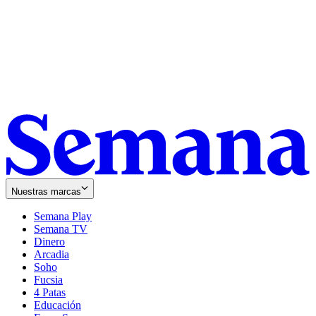
Nuestras marcas
Semana Play
Semana TV
Dinero
Arcadia
Soho
Opens
Fucsia
in
Opens
4 Patas
new
in
Educación
window
new