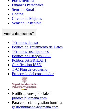
Foros Semana
window
Finanzas Personales
Semana Rural
Cocina
Círculo de Mujeres
Semana Sostenible
Acerca de nosotros
Términos de uso
Opens
Política de Tratamiento de Datos
in
Opens
Términos suscripciones
new
Opens
in
Política de Riesgos C/ST
window
in
Opens
new
Política SAGRILAFT
Opens
new
in
window
Certificación ISSN
Opens
in
window
new
TyC Plan de Gobierno
in
new
Opens
window
Protección del consumidor
new
window
in
Opens
window
new
in
window
new
window
Notificaciones judiciales
juridica@semana.com
Para contactar a gestión humana
gestionhumana@semana.com