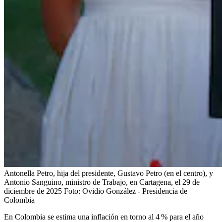
Antonella Petro, hija del presidente, Gustavo Petro (en el centro), y
Antonio Sanguino, ministro de Trabajo, en Cartagena, el 29 de
diciembre de 2025
Foto:
Ovidio González - Presidencia de
Colombia
En Colombia se estima una inflación en torno al 4 % para el año