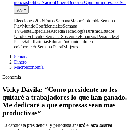
noticias
Política
Nación
Dinero
Deportes
Opinión
Impresa
Jet Set
Más
Elecciones 2026
Foros Semana
Mejor Colombia
Semana
Play
Mundo
Confidenciales
Semana
TV
Gente
Especiales
Arcadia
Tecnología
Turismo
Estados
Unidos
Vehículos
Semana Sostenible
Finanzas Personales
4
Patas
Salud
Loterías
Educación
Contenido en
colaboración
Semana Rural
Mujeres
Semana
|
Dinero
|
Macroeconomía
Economía
Vicky Dávila: “Como presidente no les
quitaré a trabajadores lo que han ganado.
Me dedicaré a que empresas sean más
productivas”
La candidata presidencial y periodista analizó el alza salarial