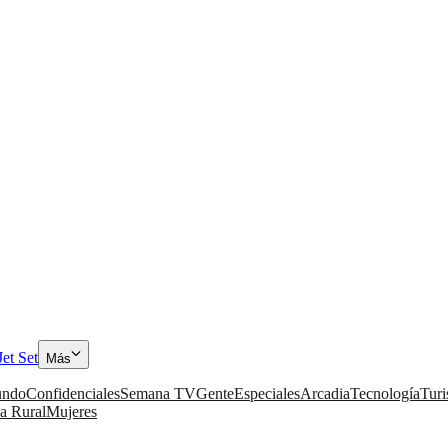
Jet Set
Más
ndo
Confidenciales
Semana TV
Gente
Especiales
Arcadia
Tecnología
Tur
a Rural
Mujeres