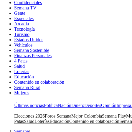
Confidenciales
Semana TV
Gente
Especiales
Arcadia
Tecnología
Turismo
Estados Unidos
Vehículos
Semana Sostenible
Finanzas Personales
4 Patas
Salud
Loterías
Educación
Contenido en colaboración
Semana Rural
Mujeres
Últimas noticias
Política
Nación
Dinero
Deportes
Opinión
Impresa
Elecciones 2026
Foros Semana
Mejor Colombia
Semana Play
Mu
Patas
Salud
Loterías
Educación
Contenido en colaboración
Seman
Semana
|