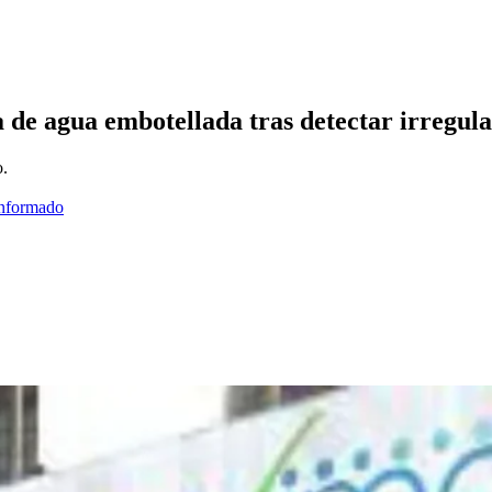
e agua embotellada tras detectar irregular
o.
informado