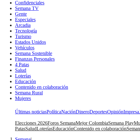
Confidenciales
Semana TV
Gente
Especiales
Arcadia
Tecnología
Turismo
Estados Unidos
Vehículos
Semana Sostenible
Finanzas Personales
4 Patas
Salud
Loterías
Educación
Contenido en colaboración
Semana Rural
Mujeres
Últimas noticias
Política
Nación
Dinero
Deportes
Opinión
Impresa
Elecciones 2026
Foros Semana
Mejor Colombia
Semana Play
Mu
Patas
Salud
Loterías
Educación
Contenido en colaboración
Seman
Semana
|