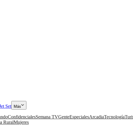
Jet Set
Más
ndo
Confidenciales
Semana TV
Gente
Especiales
Arcadia
Tecnología
Tur
a Rural
Mujeres