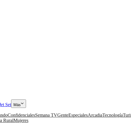
Jet Set
Más
ndo
Confidenciales
Semana TV
Gente
Especiales
Arcadia
Tecnología
Tur
a Rural
Mujeres