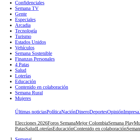
Confidenciales
Semana TV
Gente
Especiales
Arcadia
Tecnología
Turismo
Estados Unidos
Vehículos
Semana Sostenible
Finanzas Personales
4 Patas
Salud
Loterías
Educación
Contenido en colaboración
Semana Rural
Mujeres
Últimas noticias
Política
Nación
Dinero
Deportes
Opinión
Impresa
Elecciones 2026
Foros Semana
Mejor Colombia
Semana Play
Mu
Patas
Salud
Loterías
Educación
Contenido en colaboración
Seman
Semana
|