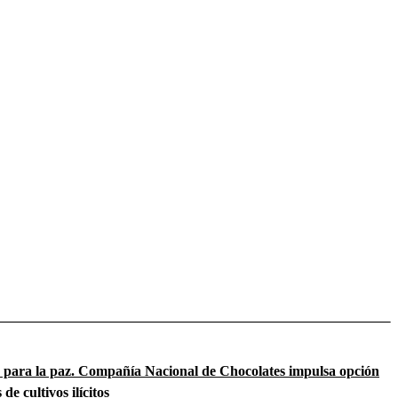
o para la paz. Compañía Nacional de Chocolates impulsa opción
de cultivos ilícitos