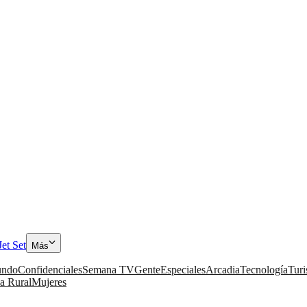
Jet Set
Más
ndo
Confidenciales
Semana TV
Gente
Especiales
Arcadia
Tecnología
Tur
a Rural
Mujeres