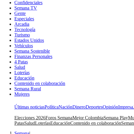
Confidenciales
Semana TV
Gente
Especiales
Arcadia
Tecnología
Turismo
Estados Unidos
Vehículos
Semana Sostenible
Finanzas Personales
4 Patas
Salud
Loterías
Educación
Contenido en colaboración
Semana Rural
Mujeres
Últimas noticias
Política
Nación
Dinero
Deportes
Opinión
Impresa
Elecciones 2026
Foros Semana
Mejor Colombia
Semana Play
Mu
Patas
Salud
Loterías
Educación
Contenido en colaboración
Seman
Semana
|