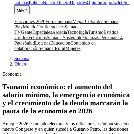
noticias
Política
Nación
Dinero
Deportes
Opinión
Impresa
Jet Set
Más
Elecciones 2026
Foros Semana
Mejor Colombia
Semana
Play
Mundo
Confidenciales
Semana
TV
Gente
Especiales
Arcadia
Tecnología
Turismo
Estados
Unidos
Vehículos
Semana Sostenible
Finanzas Personales
4
Patas
Salud
Loterías
Educación
Contenido en
colaboración
Semana Rural
Mujeres
Semana
|
Dinero
Economía
Tsunami económico: el aumento del
salario mínimo, la emergencia económica
y el crecimiento de la deuda marcarán la
pauta de la economía en 2026
Aunque 2026 es un año electoral y los reflectores están puestos en el
nuevo Congreso y en quien suceda a Gustavo Petro, las decisiones