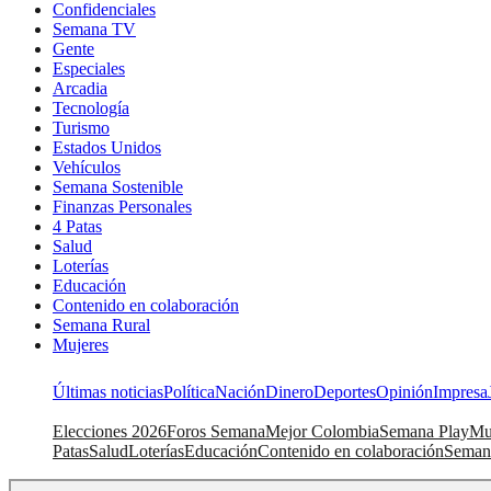
Confidenciales
Semana TV
Gente
Especiales
Arcadia
Tecnología
Turismo
Estados Unidos
Vehículos
Semana Sostenible
Finanzas Personales
4 Patas
Salud
Loterías
Educación
Contenido en colaboración
Semana Rural
Mujeres
Últimas noticias
Política
Nación
Dinero
Deportes
Opinión
Impresa
Elecciones 2026
Foros Semana
Mejor Colombia
Semana Play
Mu
Patas
Salud
Loterías
Educación
Contenido en colaboración
Seman