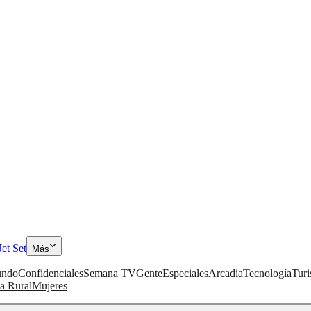
Jet Set
Más
ndo
Confidenciales
Semana TV
Gente
Especiales
Arcadia
Tecnología
Tur
a Rural
Mujeres