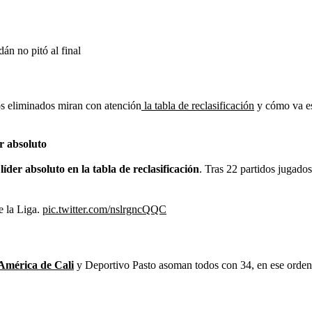
án no pitó al final
os eliminados miran con atención
la tabla de reclasificación
y cómo va est
er absoluto
der absoluto en la tabla de reclasificación
. Tras 22 partidos jugados
e la Liga.
pic.twitter.com/nslrgncQQC
América de Cali
y Deportivo Pasto asoman todos con 34, en ese orden, 