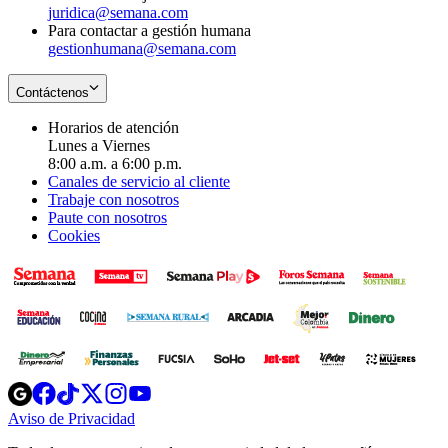
juridica@semana.com
Para contactar a gestión humana
gestionhumana@semana.com
Contáctenos
Horarios de atención
Lunes a Viernes
8:00 a.m. a 6:00 p.m.
Canales de servicio al cliente
Trabaje con nosotros
Paute con nosotros
Cookies
Opens
Opens
Opens
Opens
Opens
in
in
in
in
in
Aviso de Privacidad
Opens
new
new
new
new
new
in
window
window
window
window
window