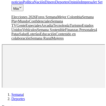
noticias
Política
Nación
Dinero
Deportes
Opinión
Impresa
Jet Set
Más
Elecciones 2026
Foros Semana
Mejor Colombia
Semana
Play
Mundo
Confidenciales
Semana
TV
Gente
Especiales
Arcadia
Tecnología
Turismo
Estados
Unidos
Vehículos
Semana Sostenible
Finanzas Personales
4
Patas
Salud
Loterías
Educación
Contenido en
colaboración
Semana Rural
Mujeres
Semana
|
Deportes