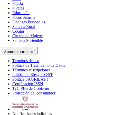
Fucsia
in
Opens
4 Patas
new
in
Educación
window
new
Foros Semana
window
Finanzas Personales
Semana Rural
Cocina
Círculo de Mujeres
Semana Sostenible
Acerca de nosotros
Términos de uso
Opens
Política de Tratamiento de Datos
in
Opens
Términos suscripciones
new
Opens
in
Política de Riesgos C/ST
window
in
Opens
new
Política SAGRILAFT
Opens
new
in
window
Certificación ISSN
Opens
in
window
new
TyC Plan de Gobierno
in
new
Opens
window
Protección del consumidor
new
window
in
Opens
window
new
in
window
new
window
Notificaciones judiciales