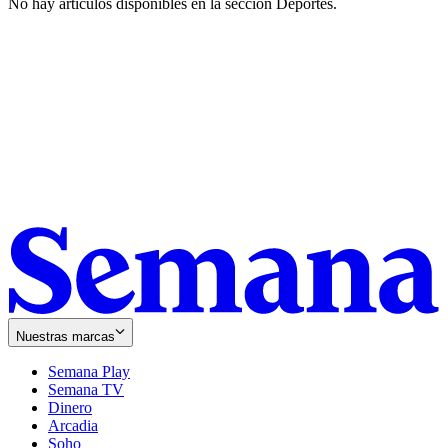
No hay artículos disponibles en la sección
Deportes
.
Nuestras marcas
Semana Play
Semana TV
Dinero
Arcadia
Soho
Opens