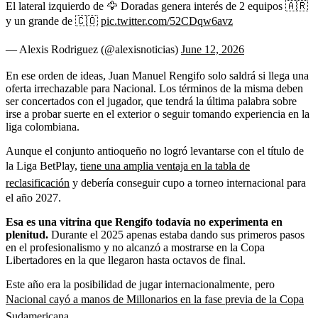
El lateral izquierdo de 🦅 Doradas genera interés de 2 equipos 🇦🇷
y un grande de 🇨🇴
pic.twitter.com/52CDqw6avz
— Alexis Rodriguez (@alexisnoticias)
June 12, 2026
En ese orden de ideas, Juan Manuel Rengifo solo saldrá si llega una
oferta irrechazable para Nacional. Los términos de la misma deben
ser concertados con el jugador, que tendrá la última palabra sobre
irse a probar suerte en el exterior o seguir tomando experiencia en la
liga colombiana.
Aunque el conjunto antioqueño no logró levantarse con el título de
la Liga BetPlay,
tiene una amplia ventaja en la tabla de
reclasificación
y debería conseguir cupo a torneo internacional para
el año 2027.
Esa es una vitrina que Rengifo todavía no experimenta en
plenitud.
Durante el 2025 apenas estaba dando sus primeros pasos
en el profesionalismo y no alcanzó a mostrarse en la Copa
Libertadores en la que llegaron hasta octavos de final.
Este año era la posibilidad de jugar internacionalmente, pero
Nacional cayó a manos de Millonarios en la fase previa de la Copa
Sudamericana
.