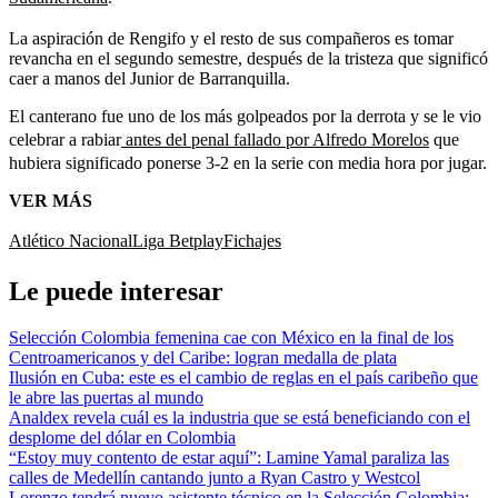
La aspiración de Rengifo y el resto de sus compañeros es tomar
revancha en el segundo semestre, después de la tristeza que significó
caer a manos del Junior de Barranquilla.
El canterano fue uno de los más golpeados por la derrota y se le vio
celebrar a rabiar
antes del penal fallado por Alfredo Morelos
que
hubiera significado ponerse 3-2 en la serie con media hora por jugar.
VER MÁS
Atlético Nacional
Liga Betplay
Fichajes
Le puede interesar
Selección Colombia femenina cae con México en la final de los
Centroamericanos y del Caribe: logran medalla de plata
Ilusión en Cuba: este es el cambio de reglas en el país caribeño que
le abre las puertas al mundo
Analdex revela cuál es la industria que se está beneficiando con el
desplome del dólar en Colombia
“Estoy muy contento de estar aquí”: Lamine Yamal paraliza las
calles de Medellín cantando junto a Ryan Castro y Westcol
Lorenzo tendrá nuevo asistente técnico en la Selección Colombia: