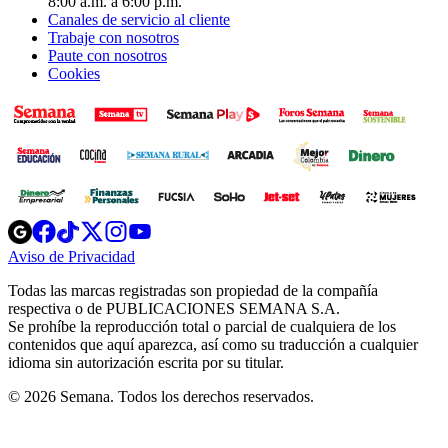
8:00 a.m. a 6:00 p.m.
Canales de servicio al cliente
Trabaje con nosotros
Paute con nosotros
Cookies
Opens
Opens
Opens
Opens
Opens
in
in
in
in
in
Aviso de Privacidad
Opens
new
new
new
new
new
in
window
window
window
window
window
Todas las marcas registradas son propiedad de la compañía
new
respectiva o de PUBLICACIONES SEMANA S.A.
window
Se prohíbe la reproducción total o parcial de cualquiera de los
contenidos que aquí aparezca, así como su traducción a cualquier
idioma sin autorización escrita por su titular.
© 2026 Semana. Todos los derechos reservados.