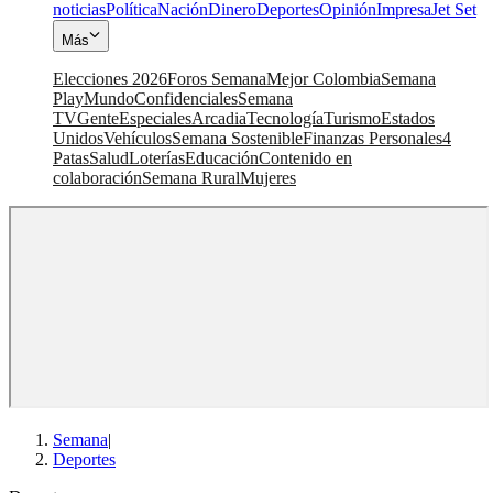
noticias
Política
Nación
Dinero
Deportes
Opinión
Impresa
Jet Set
Más
Elecciones 2026
Foros Semana
Mejor Colombia
Semana
Play
Mundo
Confidenciales
Semana
TV
Gente
Especiales
Arcadia
Tecnología
Turismo
Estados
Unidos
Vehículos
Semana Sostenible
Finanzas Personales
4
Patas
Salud
Loterías
Educación
Contenido en
colaboración
Semana Rural
Mujeres
Semana
|
Deportes