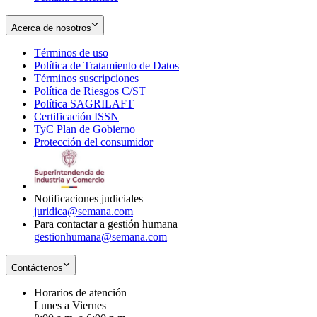
Acerca de nosotros
Términos de uso
Opens
Política de Tratamiento de Datos
in
Opens
Términos suscripciones
new
Opens
in
Política de Riesgos C/ST
window
in
Opens
new
Política SAGRILAFT
Opens
new
in
window
Certificación ISSN
Opens
in
window
new
TyC Plan de Gobierno
in
new
Opens
window
Protección del consumidor
new
window
in
Opens
window
new
in
window
new
window
Notificaciones judiciales
juridica@semana.com
Para contactar a gestión humana
gestionhumana@semana.com
Contáctenos
Horarios de atención
Lunes a Viernes