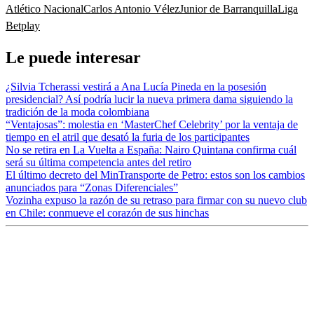
Atlético Nacional
Carlos Antonio Vélez
Junior de Barranquilla
Liga
Betplay
Le puede interesar
¿Silvia Tcherassi vestirá a Ana Lucía Pineda en la posesión
presidencial? Así podría lucir la nueva primera dama siguiendo la
tradición de la moda colombiana
“Ventajosas”: molestia en ‘MasterChef Celebrity’ por la ventaja de
tiempo en el atril que desató la furia de los participantes
No se retira en La Vuelta a España: Nairo Quintana confirma cuál
será su última competencia antes del retiro
El último decreto del MinTransporte de Petro: estos son los cambios
anunciados para “Zonas Diferenciales”
Vozinha expuso la razón de su retraso para firmar con su nuevo club
en Chile: conmueve el corazón de sus hinchas