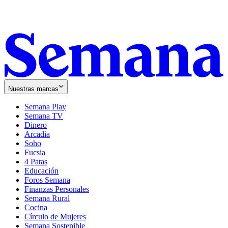
Nuestras marcas
Semana Play
Semana TV
Dinero
Arcadia
Soho
Opens
Fucsia
in
Opens
4 Patas
new
in
Educación
window
new
Foros Semana
window
Finanzas Personales
Semana Rural
Cocina
Círculo de Mujeres
Semana Sostenible