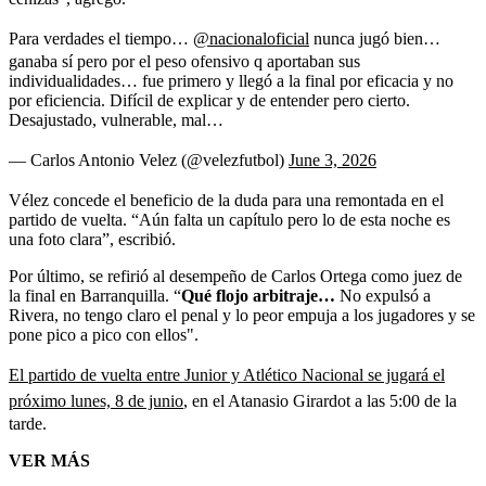
Para verdades el tiempo…
@nacionaloficial
nunca jugó bien…
ganaba sí pero por el peso ofensivo q aportaban sus
individualidades… fue primero y llegó a la final por eficacia y no
por eficiencia. Difícil de explicar y de entender pero cierto.
Desajustado, vulnerable, mal…
— Carlos Antonio Velez (@velezfutbol)
June 3, 2026
Vélez concede el beneficio de la duda para una remontada en el
partido de vuelta. “Aún falta un capítulo pero lo de esta noche es
una foto clara”, escribió.
Por último, se refirió al desempeño de Carlos Ortega como juez de
la final en Barranquilla. “
Qué flojo arbitraje…
No expulsó a
Rivera, no tengo claro el penal y lo peor empuja a los jugadores y se
pone pico a pico con ellos".
El partido de vuelta entre Junior y Atlético Nacional se jugará el
próximo lunes, 8 de junio
, en el Atanasio Girardot a las 5:00 de la
tarde.
VER MÁS