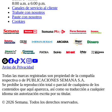
8:00 a.m. a 6:00 p.m.
Canales de servicio al cliente
Trabaje con nosotros
Paute con nosotros
Cookies
Opens
Opens
Opens
Opens
Opens
in
in
in
in
in
Aviso de Privacidad
Opens
new
new
new
new
new
in
window
window
window
window
window
Todas las marcas registradas son propiedad de la compañía
new
respectiva o de PUBLICACIONES SEMANA S.A.
window
Se prohíbe la reproducción total o parcial de cualquiera de los
contenidos que aquí aparezca, así como su traducción a cualquier
idioma sin autorización escrita por su titular.
© 2026 Semana. Todos los derechos reservados.