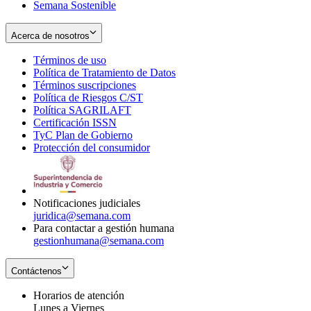
Semana Sostenible
Acerca de nosotros
Términos de uso
Opens
Política de Tratamiento de Datos
in
Opens
Términos suscripciones
new
Opens
in
Política de Riesgos C/ST
window
in
Opens
new
Política SAGRILAFT
Opens
new
in
window
Certificación ISSN
Opens
in
window
new
TyC Plan de Gobierno
in
new
Opens
window
Protección del consumidor
new
window
in
Opens
window
new
in
window
new
window
Notificaciones judiciales
juridica@semana.com
Para contactar a gestión humana
gestionhumana@semana.com
Contáctenos
Horarios de atención
Lunes a Viernes