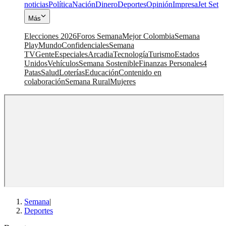
noticias
Política
Nación
Dinero
Deportes
Opinión
Impresa
Jet Set
Más
Elecciones 2026
Foros Semana
Mejor Colombia
Semana
Play
Mundo
Confidenciales
Semana
TV
Gente
Especiales
Arcadia
Tecnología
Turismo
Estados
Unidos
Vehículos
Semana Sostenible
Finanzas Personales
4
Patas
Salud
Loterías
Educación
Contenido en
colaboración
Semana Rural
Mujeres
Semana
|
Deportes