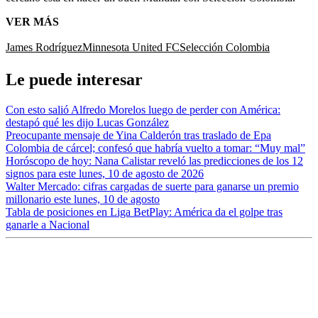
VER MÁS
James Rodríguez
Minnesota United FC
Selección Colombia
Le puede interesar
Con esto salió Alfredo Morelos luego de perder con América:
destapó qué les dijo Lucas González
Preocupante mensaje de Yina Calderón tras traslado de Epa
Colombia de cárcel; confesó que habría vuelto a tomar: “Muy mal”
Horóscopo de hoy: Nana Calistar reveló las predicciones de los 12
signos para este lunes, 10 de agosto de 2026
Walter Mercado: cifras cargadas de suerte para ganarse un premio
millonario este lunes, 10 de agosto
Tabla de posiciones en Liga BetPlay: América da el golpe tras
ganarle a Nacional