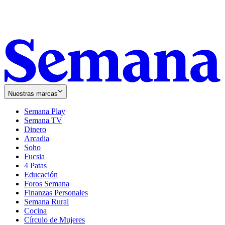
Nuestras marcas
Semana Play
Semana TV
Dinero
Arcadia
Soho
Opens
Fucsia
in
Opens
4 Patas
new
in
Educación
window
new
Foros Semana
window
Finanzas Personales
Semana Rural
Cocina
Círculo de Mujeres