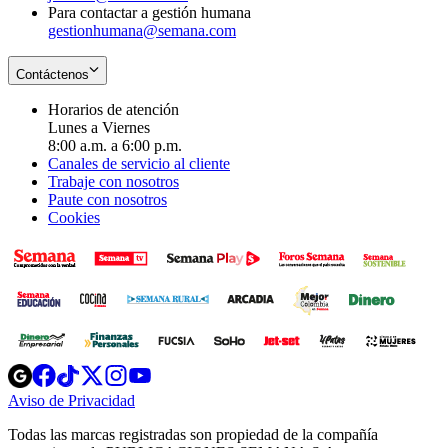
Para contactar a gestión humana
gestionhumana@semana.com
Contáctenos
Horarios de atención
Lunes a Viernes
8:00 a.m. a 6:00 p.m.
Canales de servicio al cliente
Trabaje con nosotros
Paute con nosotros
Cookies
Opens
Opens
Opens
Opens
Opens
in
in
in
in
in
Aviso de Privacidad
Opens
new
new
new
new
new
in
window
window
window
window
window
Todas las marcas registradas son propiedad de la compañía
new