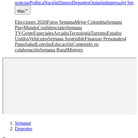
noticias
Política
Nación
Dinero
Deportes
Opinión
Impresa
Jet Set
Más
Elecciones 2026
Foros Semana
Mejor Colombia
Semana
Play
Mundo
Confidenciales
Semana
TV
Gente
Especiales
Arcadia
Tecnología
Turismo
Estados
Unidos
Vehículos
Semana Sostenible
Finanzas Personales
4
Patas
Salud
Loterías
Educación
Contenido en
colaboración
Semana Rural
Mujeres
Semana
|
Deportes