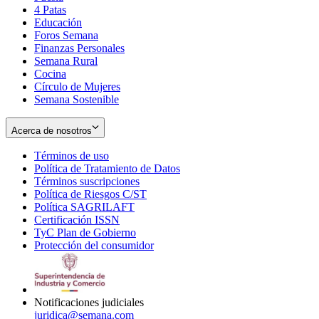
4 Patas
new
in
Educación
window
new
Foros Semana
window
Finanzas Personales
Semana Rural
Cocina
Círculo de Mujeres
Semana Sostenible
Acerca de nosotros
Términos de uso
Opens
Política de Tratamiento de Datos
in
Opens
Términos suscripciones
new
Opens
in
Política de Riesgos C/ST
window
in
Opens
new
Política SAGRILAFT
Opens
new
in
window
Certificación ISSN
Opens
in
window
new
TyC Plan de Gobierno
in
new
Opens
window
Protección del consumidor
new
window
in
Opens
window
new
in
window
new
window
Notificaciones judiciales
juridica@semana.com