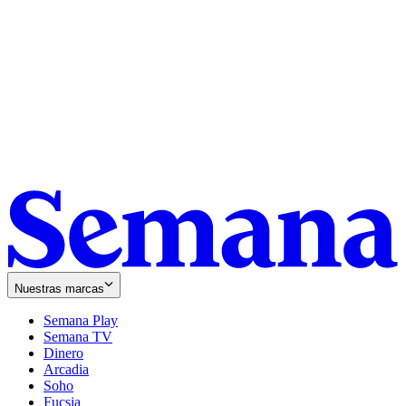
Nuestras marcas
Semana Play
Semana TV
Dinero
Arcadia
Soho
Opens
Fucsia
in
Opens