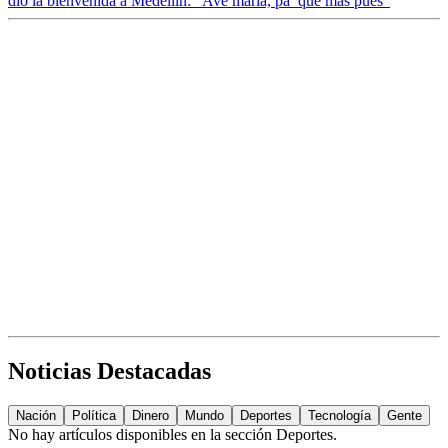
dio la bienvenida a Medellín: “Ave maría, pa’ qué más pues”
Noticias Destacadas
Nación
Política
Dinero
Mundo
Deportes
Tecnología
Gente
No hay artículos disponibles en la sección
Deportes
.