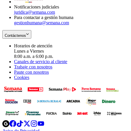
Notificaciones judiciales
juridica@semana.com
Para contactar a gestión humana
gestionhumana@semana.com
Contáctenos
Horarios de atención
Lunes a Viernes
8:00 a.m. a 6:00 p.m.
Canales de servicio al cliente
Trabaje con nosotros
Paute con nosotros
Cookies
Opens
Opens
Opens
Opens
Opens
in
in
in
in
in
Aviso de Privacidad
Opens