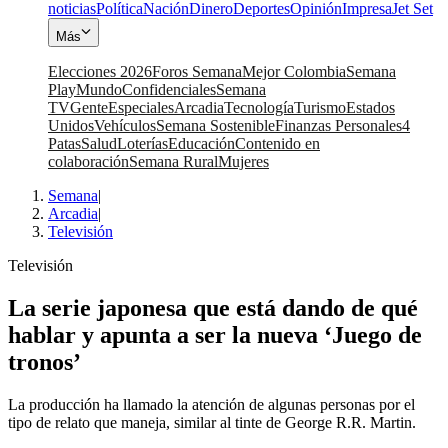
noticias
Política
Nación
Dinero
Deportes
Opinión
Impresa
Jet Set
Más
Elecciones 2026
Foros Semana
Mejor Colombia
Semana
Play
Mundo
Confidenciales
Semana
TV
Gente
Especiales
Arcadia
Tecnología
Turismo
Estados
Unidos
Vehículos
Semana Sostenible
Finanzas Personales
4
Patas
Salud
Loterías
Educación
Contenido en
colaboración
Semana Rural
Mujeres
Semana
|
Arcadia
|
Televisión
Televisión
La serie japonesa que está dando de qué
hablar y apunta a ser la nueva ‘Juego de
tronos’
La producción ha llamado la atención de algunas personas por el
tipo de relato que maneja, similar al tinte de George R.R. Martin.