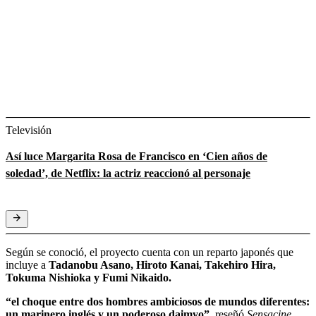
Televisión
Así luce Margarita Rosa de Francisco en ‘Cien años de
soledad’, de Netflix: la actriz reaccionó al personaje
Según se conoció, el proyecto cuenta con un reparto japonés que
incluye a
Tadanobu Asano, Hiroto Kanai, Takehiro Hira,
Tokuma Nishioka y Fumi Nikaido.
“el choque entre dos hombres ambiciosos de mundos diferentes:
un marinero inglés y un poderoso daimyo”
, reseñó
Sensacine