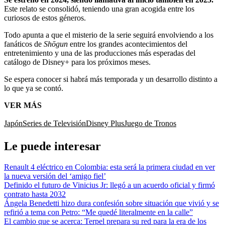
Este relato se consolidó, teniendo una gran acogida entre los
curiosos de estos géneros.
Todo apunta a que el misterio de la serie seguirá envolviendo a los
fanáticos de
Shōgun
entre los grandes acontecimientos del
entretenimiento y una de las producciones más esperadas del
catálogo de Disney+ para los próximos meses.
Se espera conocer si habrá más temporada y un desarrollo distinto a
lo que ya se contó.
VER MÁS
Japón
Series de Televisión
Disney Plus
Juego de Tronos
Le puede interesar
Renault 4 eléctrico en Colombia: esta será la primera ciudad en ver
la nueva versión del ‘amigo fiel’
Definido el futuro de Vinicius Jr: llegó a un acuerdo oficial y firmó
contrato hasta 2032
Ángela Benedetti hizo dura confesión sobre situación que vivió y se
refirió a tema con Petro: “Me quedé literalmente en la calle”
El cambio que se acerca: Terpel prepara su red para la era de los