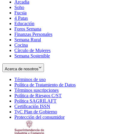
Arcadia
Soho
Opens
Fucsia
in
Opens
4 Patas
new
in
Educación
window
new
Foros Semana
window
Finanzas Personales
Semana Rural
Cocina
Círculo de Mujeres
Semana Sostenible
Acerca de nosotros
Términos de uso
Opens
Política de Tratamiento de Datos
in
Opens
Términos suscripciones
new
Opens
in
Política de Riesgos C/ST
window
in
Opens
new
Política SAGRILAFT
Opens
new
in
window
Certificación ISSN
Opens
in
window
new
TyC Plan de Gobierno
in
new
Opens
window
Protección del consumidor
new
window
in
Opens
window
new
in
window
new
window