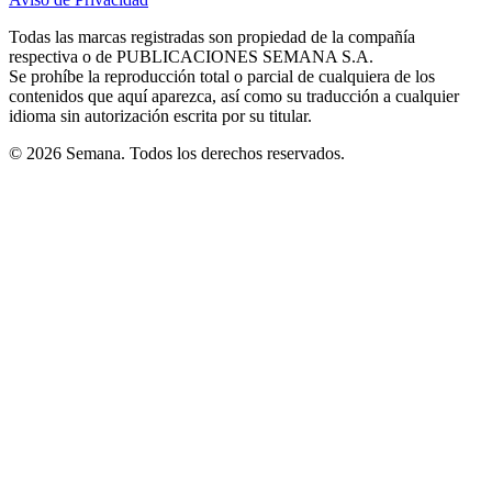
new
new
new
new
new
in
window
window
window
window
window
Todas las marcas registradas son propiedad de la compañía
new
respectiva o de PUBLICACIONES SEMANA S.A.
window
Se prohíbe la reproducción total o parcial de cualquiera de los
contenidos que aquí aparezca, así como su traducción a cualquier
idioma sin autorización escrita por su titular.
© 2026 Semana. Todos los derechos reservados.