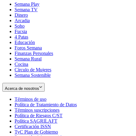
Semana Play
Semana TV
Dinero
Arcadia
Soho
Opens
Fucsia
in
Opens
4 Patas
new
in
Educación
window
new
Foros Semana
window
Finanzas Personales
Semana Rural
Cocina
Círculo de Mujeres
Semana Sostenible
Acerca de nosotros
Términos de uso
Opens
Política de Tratamiento de Datos
in
Opens
Términos suscripciones
new
Opens
in
Política de Riesgos C/ST
window
in
Opens
new
Política SAGRILAFT
Opens
new
in
window
Certificación ISSN
Opens
in
window
new
TyC Plan de Gobierno
in
new
Opens
window