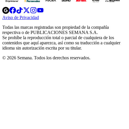
Opens
Opens
Opens
Opens
Opens
in
in
in
in
in
Aviso de Privacidad
Opens
new
new
new
new
new
in
window
window
window
window
window
Todas las marcas registradas son propiedad de la compañía
new
respectiva o de PUBLICACIONES SEMANA S.A.
window
Se prohíbe la reproducción total o parcial de cualquiera de los
contenidos que aquí aparezca, así como su traducción a cualquier
idioma sin autorización escrita por su titular.
© 2026 Semana. Todos los derechos reservados.