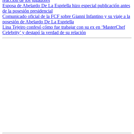
reacción de los jugadores
Esposa de Abelardo De La Espriella hizo especial publicación antes
de la posesión presidencial
Comunicado oficial de la FCF sobre Gianni Infantino y su viaje a la
posesión de Abelardo De La Espriella
Lina Tejeiro confesó cómo fue trabajar con su ex en ‘MasterChef
Celebrity’ y destapó la verdad de su relación