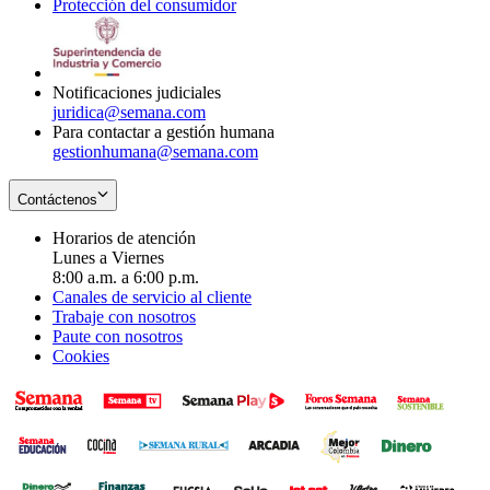
Protección del consumidor
new
window
in
Opens
window
new
in
window
new
window
Notificaciones judiciales
juridica@semana.com
Para contactar a gestión humana
gestionhumana@semana.com
Contáctenos
Horarios de atención
Lunes a Viernes
8:00 a.m. a 6:00 p.m.
Canales de servicio al cliente
Trabaje con nosotros
Paute con nosotros
Cookies