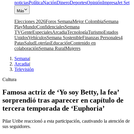
noticias
Política
Nación
Dinero
Deportes
Opinión
Impresa
Jet Set
Más
Elecciones 2026
Foros Semana
Mejor Colombia
Semana
Play
Mundo
Confidenciales
Semana
TV
Gente
Especiales
Arcadia
Tecnología
Turismo
Estados
Unidos
Vehículos
Semana Sostenible
Finanzas Personales
4
Patas
Salud
Loterías
Educación
Contenido en
colaboración
Semana Rural
Mujeres
Semana
|
Arcadia
|
Televisión
Cultura
Famosa actriz de ‘Yo soy Betty, la fea’
sorprendió tras aparecer en capítulo de
tercera temporada de ‘Euphoria’
Pilar Uribe reaccionó a esta participación, cautivando la atención de
sus seguidores.