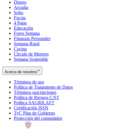
Dinero
Arcadia
Soho
Opens
Fucsia
in
Opens
4 Patas
new
in
Educación
window
new
Foros Semana
window
Finanzas Personales
Semana Rural
Cocina
Círculo de Mujeres
Semana Sostenible
Acerca de nosotros
Términos de uso
Opens
Política de Tratamiento de Datos
in
Opens
Términos suscripciones
new
Opens
in
Política de Riesgos C/ST
window
in
Opens
new
Política SAGRILAFT
Opens
new
in
window
Certificación ISSN
Opens
in
window
new
TyC Plan de Gobierno
in
new
Opens
window
Protección del consumidor
new
window
in
Opens
window
new
in
window
new