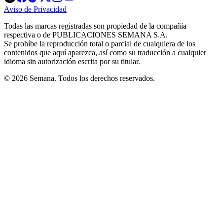
in
in
in
in
in
Aviso de Privacidad
Opens
new
new
new
new
new
in
window
window
window
window
window
Todas las marcas registradas son propiedad de la compañía
new
respectiva o de PUBLICACIONES SEMANA S.A.
window
Se prohíbe la reproducción total o parcial de cualquiera de los
contenidos que aquí aparezca, así como su traducción a cualquier
idioma sin autorización escrita por su titular.
© 2026 Semana. Todos los derechos reservados.