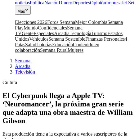
noticias
Política
Nación
Dinero
Deportes
Opinión
Impresa
Jet Set
Más
Elecciones 2026
Foros Semana
Mejor Colombia
Semana
Play
Mundo
Confidenciales
Semana
TV
Gente
Especiales
Arcadia
Tecnología
Turismo
Estados
Unidos
Vehículos
Semana Sostenible
Finanzas Personales
4
Patas
Salud
Loterías
Educación
Contenido en
colaboración
Semana Rural
Mujeres
Semana
|
Arcadia
|
Televisión
Cultura
El Cyberpunk llega a Apple TV:
‘Neuromancer’, la próxima gran serie
que adapta una obra maestra de William
Gibson
Esta producción tiene a la expectativa a varios suscriptores de la