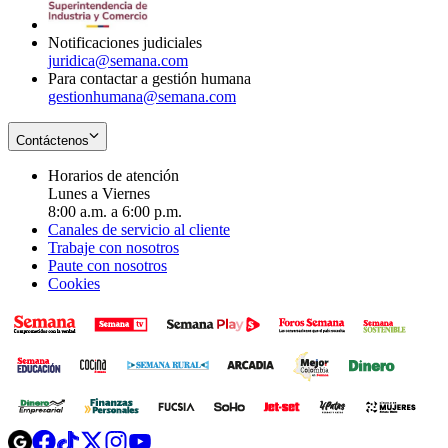
window
Notificaciones judiciales
juridica@semana.com
Para contactar a gestión humana
gestionhumana@semana.com
Contáctenos
Horarios de atención
Lunes a Viernes
8:00 a.m. a 6:00 p.m.
Canales de servicio al cliente
Trabaje con nosotros
Paute con nosotros
Cookies
Opens
Opens
Opens
Opens
Opens