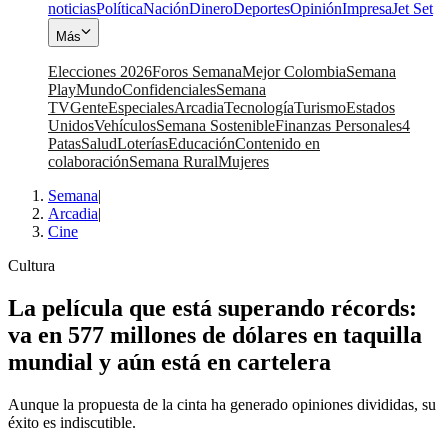
noticias
Política
Nación
Dinero
Deportes
Opinión
Impresa
Jet Set
Más
Elecciones 2026
Foros Semana
Mejor Colombia
Semana
Play
Mundo
Confidenciales
Semana
TV
Gente
Especiales
Arcadia
Tecnología
Turismo
Estados
Unidos
Vehículos
Semana Sostenible
Finanzas Personales
4
Patas
Salud
Loterías
Educación
Contenido en
colaboración
Semana Rural
Mujeres
Semana
|
Arcadia
|
Cine
Cultura
La película que está superando récords:
va en 577 millones de dólares en taquilla
mundial y aún está en cartelera
Aunque la propuesta de la cinta ha generado opiniones divididas, su
éxito es indiscutible.