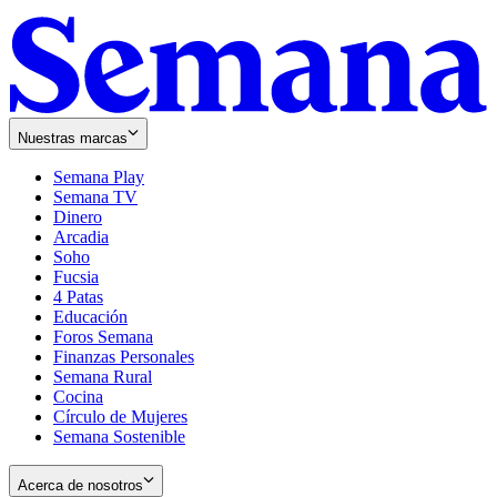
Nuestras marcas
Semana Play
Semana TV
Dinero
Arcadia
Soho
Opens
Fucsia
in
Opens
4 Patas
new
in
Educación
window
new
Foros Semana
window
Finanzas Personales
Semana Rural
Cocina
Círculo de Mujeres
Semana Sostenible
Acerca de nosotros