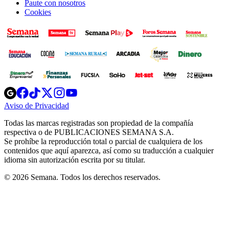
Paute con nosotros
Cookies
Opens
Opens
Opens
Opens
Opens
in
in
in
in
in
Aviso de Privacidad
Opens
new
new
new
new
new
in
window
window
window
window
window
Todas las marcas registradas son propiedad de la compañía
new
respectiva o de PUBLICACIONES SEMANA S.A.
window
Se prohíbe la reproducción total o parcial de cualquiera de los
contenidos que aquí aparezca, así como su traducción a cualquier
idioma sin autorización escrita por su titular.
© 2026 Semana. Todos los derechos reservados.