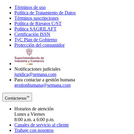
Términos de uso
Opens
Política de Tratamiento de Datos
in
Opens
Términos suscripciones
new
Opens
in
Política de Riesgos C/ST
window
in
Opens
new
Política SAGRILAFT
Opens
new
in
window
Certificación ISSN
Opens
in
window
new
TyC Plan de Gobierno
in
new
Opens
window
Protección del consumidor
new
window
in
Opens
window
new
in
window
new
window
Notificaciones judiciales
juridica@semana.com
Para contactar a gestión humana
gestionhumana@semana.com
Contáctenos
Horarios de atención
Lunes a Viernes
8:00 a.m. a 6:00 p.m.
Canales de servicio al cliente
Trabaje con nosotros