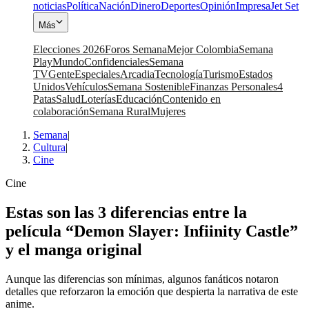
noticias
Política
Nación
Dinero
Deportes
Opinión
Impresa
Jet Set
Más
Elecciones 2026
Foros Semana
Mejor Colombia
Semana
Play
Mundo
Confidenciales
Semana
TV
Gente
Especiales
Arcadia
Tecnología
Turismo
Estados
Unidos
Vehículos
Semana Sostenible
Finanzas Personales
4
Patas
Salud
Loterías
Educación
Contenido en
colaboración
Semana Rural
Mujeres
Semana
|
Cultura
|
Cine
Cine
Estas son las 3 diferencias entre la
película “Demon Slayer: Infiinity Castle”
y el manga original
Aunque las diferencias son mínimas, algunos fanáticos notaron
detalles que reforzaron la emoción que despierta la narrativa de este
anime.