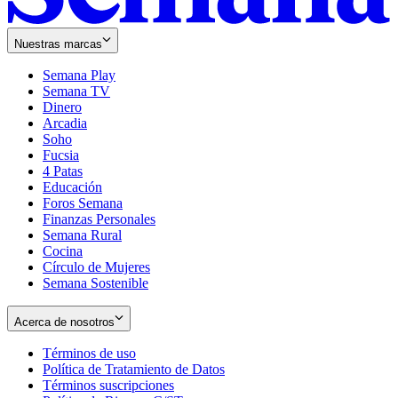
Nuestras marcas
Semana Play
Semana TV
Dinero
Arcadia
Soho
Opens
Fucsia
in
Opens
4 Patas
new
in
Educación
window
new
Foros Semana
window
Finanzas Personales
Semana Rural
Cocina
Círculo de Mujeres
Semana Sostenible
Acerca de nosotros
Términos de uso
Opens
Política de Tratamiento de Datos
in
Opens
Términos suscripciones
new
Opens
in