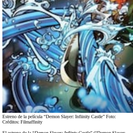
Estreno de la película “Demon Slayer: Infiinity Castle”
Foto:
Créditos: Filmaffinity
El estreno de la “
Demon Slayer: Infiinty Castle
” (“Demon Slayer: