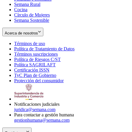
Semana Rural
Cocina
Círculo de Mujeres
Semana Sostenible
Acerca de nosotros
Términos de uso
Opens
Política de Tratamiento de Datos
in
Opens
Términos suscripciones
new
Opens
in
Política de Riesgos C/ST
window
in
Opens
new
Política SAGRILAFT
Opens
new
in
window
Certificación ISSN
Opens
in
window
new
TyC Plan de Gobierno
in
new
Opens
window
Protección del consumidor
new
window
in
Opens
window
new
in
window
new
window
Notificaciones judiciales
juridica@semana.com
Para contactar a gestión humana
gestionhumana@semana.com