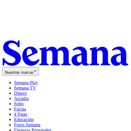
Nuestras marcas
Semana Play
Semana TV
Dinero
Arcadia
Soho
Opens
Fucsia
in
Opens
4 Patas
new
in
Educación
window
new
Foros Semana
window
Finanzas Personales