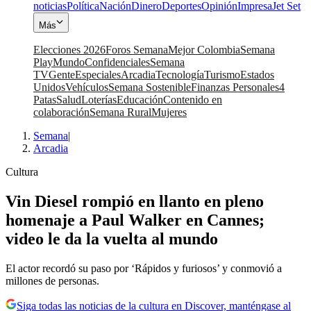
noticias
Política
Nación
Dinero
Deportes
Opinión
Impresa
Jet Set
Más
Elecciones 2026
Foros Semana
Mejor Colombia
Semana
Play
Mundo
Confidenciales
Semana
TV
Gente
Especiales
Arcadia
Tecnología
Turismo
Estados
Unidos
Vehículos
Semana Sostenible
Finanzas Personales
4
Patas
Salud
Loterías
Educación
Contenido en
colaboración
Semana Rural
Mujeres
Semana
|
Arcadia
Cultura
Vin Diesel rompió en llanto en pleno
homenaje a Paul Walker en Cannes;
video le da la vuelta al mundo
El actor recordó su paso por ‘Rápidos y furiosos’ y conmovió a
millones de personas.
Siga todas las noticias de la cultura en Discover, manténgase al