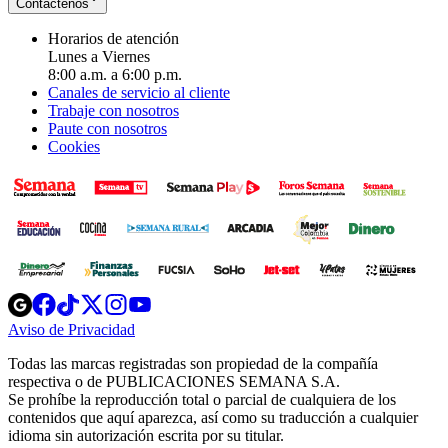
Contáctenos
Horarios de atención
Lunes a Viernes
8:00 a.m. a 6:00 p.m.
Canales de servicio al cliente
Trabaje con nosotros
Paute con nosotros
Cookies
Opens
Opens
Opens
Opens
Opens
in
in
in
in
in
Aviso de Privacidad
Opens
new
new
new
new
new
in
window
window
window
window
window
Todas las marcas registradas son propiedad de la compañía
new
respectiva o de PUBLICACIONES SEMANA S.A.
window
Se prohíbe la reproducción total o parcial de cualquiera de los
contenidos que aquí aparezca, así como su traducción a cualquier
idioma sin autorización escrita por su titular.