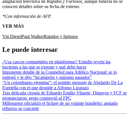
adaptación televisiva de
Rápidos y Furiosos,
aunque todavía no se
conocen detalles sobre su fecha de estreno.
*Con información de AFP.
VER MÁS
Vin Diesel
Paul Walker
Rapidos y furiosos
Le puede interesar
¿Usa cascos compartidos en plataformas? Estudio revela las
bacterias a las que se expone y qué debe hacer
Imponente detalle de la Conmebol para Atlético Nacional: se lo
entregó y le dijo “bicampeón y máximo ganador”
“Un colombiano ejemplar”: el sentido mensaje de Abelardo De La
Espriella con el que despide a Alfonso Lizarazo
Tras delicada cirugía de Eduardo Emilio Vilarete, Dimayor y FCF se
pronunciaron: gesto conmovió al FPC
Millonarios oficializó el fichaje de un volante brasileño: ansiado
refuerzo se concretó