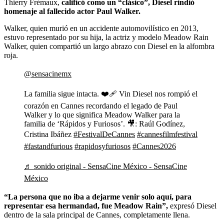
Thierry Frémaux,
calificó como un “clásico”, Diesel rindió
homenaje al fallecido actor Paul Walker.
Walker, quien murió en un accidente automovilístico en 2013,
estuvo representado por su hija, la actriz y modelo Meadow Rain
Walker, quien compartió un largo abrazo con Diesel en la alfombra
roja.
@sensacinemx
La familia sigue intacta. ❤️‍🩹 Vin Diesel nos rompió el
corazón en Cannes recordando el legado de Paul
Walker y lo que significa Meadow Walker para la
familia de ‘Rápidos y Furiosos’. 🎥: Raúl Godínez,
Cristina Ibáñez
#FestivalDeCannes
#cannesfilmfestival
#fastandfurious
#rapidosyfuriosos
#Cannes2026
♬ sonido original - SensaCine México - SensaCine
México
“La persona que no iba a dejarme venir solo aquí, para
representar esa hermandad, fue Meadow Rain”,
expresó Diesel
dentro de la sala principal de Cannes, completamente llena.