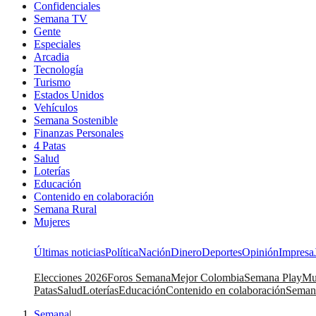
Confidenciales
Semana TV
Gente
Especiales
Arcadia
Tecnología
Turismo
Estados Unidos
Vehículos
Semana Sostenible
Finanzas Personales
4 Patas
Salud
Loterías
Educación
Contenido en colaboración
Semana Rural
Mujeres
Últimas noticias
Política
Nación
Dinero
Deportes
Opinión
Impresa
Elecciones 2026
Foros Semana
Mejor Colombia
Semana Play
Mu
Patas
Salud
Loterías
Educación
Contenido en colaboración
Seman
Semana
|