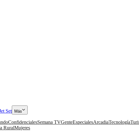
Jet Set
Más
ndo
Confidenciales
Semana TV
Gente
Especiales
Arcadia
Tecnología
Tur
a Rural
Mujeres