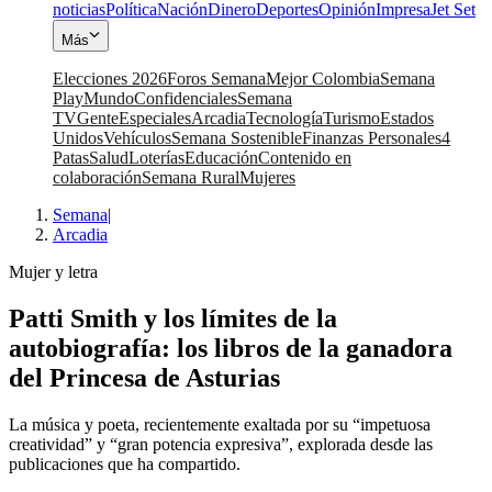
noticias
Política
Nación
Dinero
Deportes
Opinión
Impresa
Jet Set
Más
Elecciones 2026
Foros Semana
Mejor Colombia
Semana
Play
Mundo
Confidenciales
Semana
TV
Gente
Especiales
Arcadia
Tecnología
Turismo
Estados
Unidos
Vehículos
Semana Sostenible
Finanzas Personales
4
Patas
Salud
Loterías
Educación
Contenido en
colaboración
Semana Rural
Mujeres
Semana
|
Arcadia
Mujer y letra
Patti Smith y los límites de la
autobiografía: los libros de la ganadora
del Princesa de Asturias
La música y poeta, recientemente exaltada por su “impetuosa
creatividad” y “gran potencia expresiva”, explorada desde las
publicaciones que ha compartido.