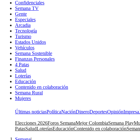
Confidenciales
Semana TV
Gente
Especiales
Arcadia
Tecnología
Turismo
Estados Unidos
Vehículos
Semana Sostenible
Finanzas Personales
4 Patas
Salud
Loterías
Educación
Contenido en colaboración
Semana Rural
Mujeres
Últimas noticias
Política
Nación
Dinero
Deportes
Opinión
Impresa
Elecciones 2026
Foros Semana
Mejor Colombia
Semana Play
Mu
Patas
Salud
Loterías
Educación
Contenido en colaboración
Seman
Semana
|