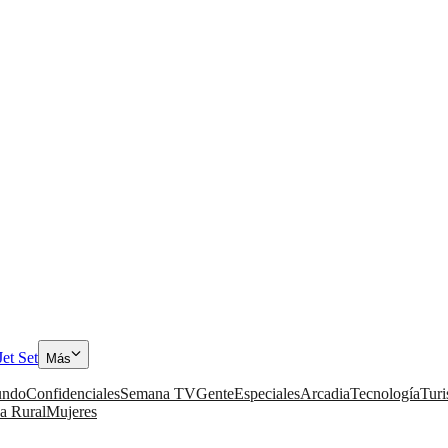
Jet Set
Más
ndo
Confidenciales
Semana TV
Gente
Especiales
Arcadia
Tecnología
Tur
a Rural
Mujeres