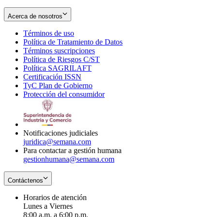
Acerca de nosotros
Términos de uso
Opens
Política de Tratamiento de Datos
in
Opens
Términos suscripciones
new
Opens
in
Política de Riesgos C/ST
window
in
Opens
new
Política SAGRILAFT
Opens
new
in
window
Certificación ISSN
Opens
in
window
new
TyC Plan de Gobierno
in
new
Opens
window
Protección del consumidor
new
window
in
Opens
window
new
in
window
new
window
Notificaciones judiciales
juridica@semana.com
Para contactar a gestión humana
gestionhumana@semana.com
Contáctenos
Horarios de atención
Lunes a Viernes
8:00 a.m. a 6:00 p.m.