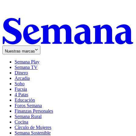
Nuestras marcas
Semana Play
Semana TV
Dinero
Arcadia
Soho
Opens
Fucsia
in
Opens
4 Patas
new
in
Educación
window
new
Foros Semana
window
Finanzas Personales
Semana Rural
Cocina
Círculo de Mujeres
Semana Sostenible