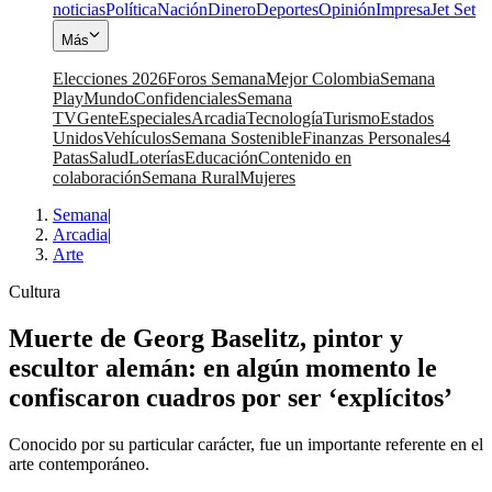
noticias
Política
Nación
Dinero
Deportes
Opinión
Impresa
Jet Set
Más
Elecciones 2026
Foros Semana
Mejor Colombia
Semana
Play
Mundo
Confidenciales
Semana
TV
Gente
Especiales
Arcadia
Tecnología
Turismo
Estados
Unidos
Vehículos
Semana Sostenible
Finanzas Personales
4
Patas
Salud
Loterías
Educación
Contenido en
colaboración
Semana Rural
Mujeres
Semana
|
Arcadia
|
Arte
Cultura
Muerte de Georg Baselitz, pintor y
escultor alemán: en algún momento le
confiscaron cuadros por ser ‘explícitos’
Conocido por su particular carácter, fue un importante referente en el
arte contemporáneo.