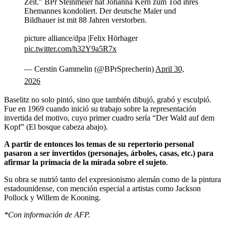
Zeit." BPr Steinmeier hat Johanna Kern zum Tod ihres
Ehemannes kondoliert. Der deutsche Maler und
Bildhauer ist mit 88 Jahren verstorben.
picture alliance/dpa |Felix Hörhager
pic.twitter.com/h32Y9a5R7x
— Cerstin Gammelin (@BPrSprecherin)
April 30,
2026
Baselitz no solo pintó, sino que también dibujó, grabó y esculpió.
Fue en 1969 cuando inició su trabajo sobre la representación
invertida del motivo, cuyo primer cuadro sería “Der Wald auf dem
Kopf” (El bosque cabeza abajo).
A partir de entonces los temas de su repertorio personal
pasaron a ser invertidos (personajes, árboles, casas, etc.) para
afirmar la primacía de la mirada sobre el sujeto
.
Su obra se nutrió tanto del expresionismo alemán como de la pintura
estadounidense, con mención especial a artistas como Jackson
Pollock y Willem de Kooning.
*Con información de AFP.