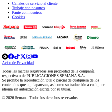
Canales de servicio al cliente
Trabaje con nosotros
Paute con nosotros
Cookies
Opens
Opens
Opens
Opens
Opens
in
in
in
in
in
Aviso de Privacidad
Opens
new
new
new
new
new
in
window
window
window
window
window
Todas las marcas registradas son propiedad de la compañía
new
respectiva o de PUBLICACIONES SEMANA S.A.
window
Se prohíbe la reproducción total o parcial de cualquiera de los
contenidos que aquí aparezca, así como su traducción a cualquier
idioma sin autorización escrita por su titular.
© 2026 Semana. Todos los derechos reservados.