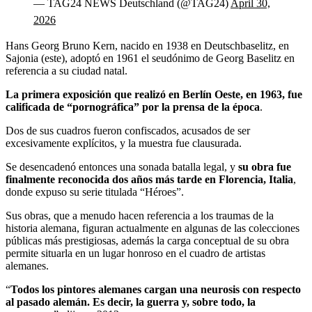
— TAG24 NEWS Deutschland (@TAG24)
April 30,
2026
Hans Georg Bruno Kern, nacido en 1938 en Deutschbaselitz, en
Sajonia (este), adoptó en 1961 el seudónimo de Georg Baselitz en
referencia a su ciudad natal.
La primera exposición que realizó en Berlín Oeste, en 1963, fue
calificada de “pornográfica” por la prensa de la época
.
Dos de sus cuadros fueron confiscados, acusados de ser
excesivamente explícitos, y la muestra fue clausurada.
Se desencadenó entonces una sonada batalla legal, y
su obra fue
finalmente reconocida dos años más tarde en Florencia, Italia
,
donde expuso su serie titulada “Héroes”.
Sus obras, que a menudo hacen referencia a los traumas de la
historia alemana, figuran actualmente en algunas de las colecciones
públicas más prestigiosas, además la carga conceptual de su obra
permite situarla en un lugar honroso en el cuadro de artistas
alemanes.
“
Todos los pintores alemanes cargan una neurosis con respecto
al pasado alemán. Es decir, la guerra y, sobre todo, la