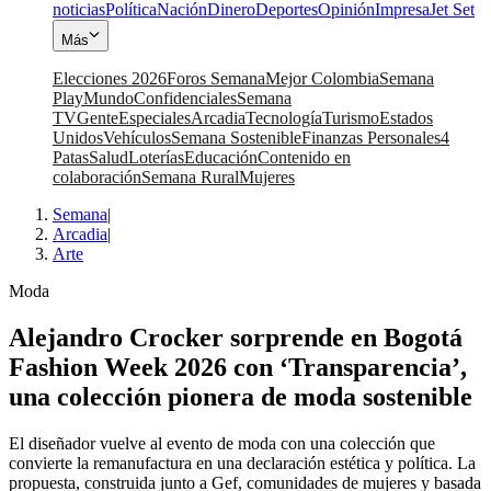
noticias
Política
Nación
Dinero
Deportes
Opinión
Impresa
Jet Set
Más
Elecciones 2026
Foros Semana
Mejor Colombia
Semana
Play
Mundo
Confidenciales
Semana
TV
Gente
Especiales
Arcadia
Tecnología
Turismo
Estados
Unidos
Vehículos
Semana Sostenible
Finanzas Personales
4
Patas
Salud
Loterías
Educación
Contenido en
colaboración
Semana Rural
Mujeres
Semana
|
Arcadia
|
Arte
Moda
Alejandro Crocker sorprende en Bogotá
Fashion Week 2026 con ‘Transparencia’,
una colección pionera de moda sostenible
El diseñador vuelve al evento de moda con una colección que
convierte la remanufactura en una declaración estética y política. La
propuesta, construida junto a Gef, comunidades de mujeres y basada