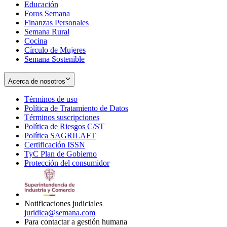
Educación
window
new
Foros Semana
window
Finanzas Personales
Semana Rural
Cocina
Círculo de Mujeres
Semana Sostenible
Acerca de nosotros
Términos de uso
Opens
Política de Tratamiento de Datos
in
Opens
Términos suscripciones
new
Opens
in
Política de Riesgos C/ST
window
in
Opens
new
Política SAGRILAFT
Opens
new
in
window
Certificación ISSN
Opens
in
window
new
TyC Plan de Gobierno
in
new
Opens
window
Protección del consumidor
new
window
in
Opens
window
new
in
window
new
window
Notificaciones judiciales
juridica@semana.com
Para contactar a gestión humana