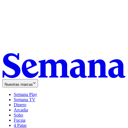
Nuestras marcas
Semana Play
Semana TV
Dinero
Arcadia
Soho
Opens
Fucsia
in
Opens
4 Patas
new
in