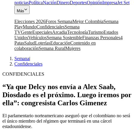
noticias
Política
Nación
Dinero
Deportes
Opinión
Impresa
Jet Set
Más
Elecciones 2026
Foros Semana
Mejor Colombia
Semana
Play
Mundo
Confidenciales
Semana
TV
Gente
Especiales
Arcadia
Tecnología
Turismo
Estados
Unidos
Vehículos
Semana Sostenible
Finanzas Personales
4
Patas
Salud
Loterías
Educación
Contenido en
colaboración
Semana Rural
Mujeres
Semana
|
Confidenciales
CONFIDENCIALES
“Ya que Delcy nos envía a Alex Saab,
Diosdado es el próximo. Luego iremos por
ella”: congresista Carlos Gimenez
El parlamentario norteamericano aseguró que el colombiano no será
el único miembro del régimen que terminará en una cárcel
estadounidense.