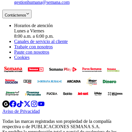
gestionhumana@semana.com
Contáctenos
Horarios de atención
Lunes a Viernes
8:00 a.m. a 6:00 p.m.
Canales de servicio al cliente
Trabaje con nosotros
Paute con nosotros
Cookies
Opens
Opens
Opens
Opens
Opens
in
in
in
in
in
Aviso de Privacidad
Opens
new
new
new
new
new
in
window
window
window
window
window
Todas las marcas registradas son propiedad de la compañía
new
respectiva o de PUBLICACIONES SEMANA S.A.
window
Se prohíbe la reproducción total o parcial de cualquiera de los