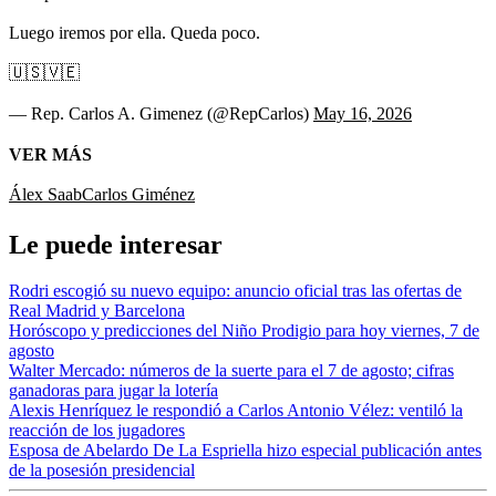
Luego iremos por ella. Queda poco.
🇺🇸🇻🇪
— Rep. Carlos A. Gimenez (@RepCarlos)
May 16, 2026
VER MÁS
Álex Saab
Carlos Giménez
Le puede interesar
Rodri escogió su nuevo equipo: anuncio oficial tras las ofertas de
Real Madrid y Barcelona
Horóscopo y predicciones del Niño Prodigio para hoy viernes, 7 de
agosto
Walter Mercado: números de la suerte para el 7 de agosto; cifras
ganadoras para jugar la lotería
Alexis Henríquez le respondió a Carlos Antonio Vélez: ventiló la
reacción de los jugadores
Esposa de Abelardo De La Espriella hizo especial publicación antes
de la posesión presidencial