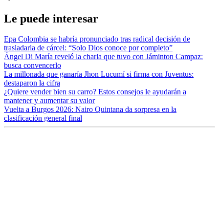
Le puede interesar
Epa Colombia se habría pronunciado tras radical decisión de
trasladarla de cárcel: “Solo Dios conoce por completo”
Ángel Di María reveló la charla que tuvo con Jáminton Campaz:
busca convencerlo
La millonada que ganaría Jhon Lucumí si firma con Juventus:
destaparon la cifra
¿Quiere vender bien su carro? Estos consejos le ayudarán a
mantener y aumentar su valor
Vuelta a Burgos 2026: Nairo Quintana da sorpresa en la
clasificación general final