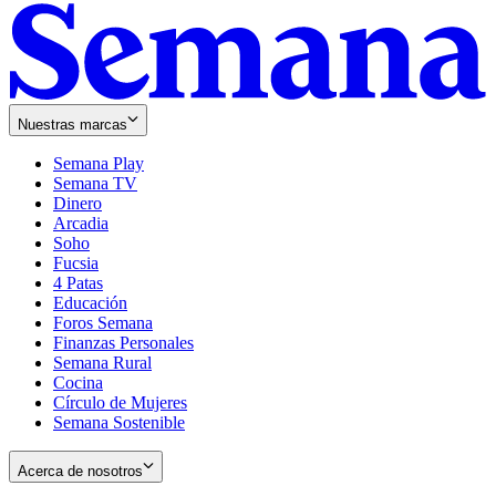
Nuestras marcas
Semana Play
Semana TV
Dinero
Arcadia
Soho
Opens
Fucsia
in
Opens
4 Patas
new
in
Educación
window
new
Foros Semana
window
Finanzas Personales
Semana Rural
Cocina
Círculo de Mujeres
Semana Sostenible
Acerca de nosotros