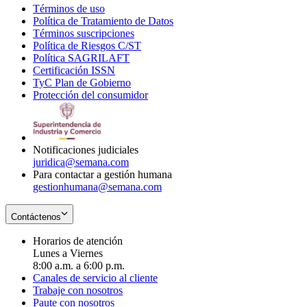
Términos de uso
Opens
Política de Tratamiento de Datos
in
Opens
Términos suscripciones
new
Opens
in
Política de Riesgos C/ST
window
in
Opens
new
Política SAGRILAFT
Opens
new
in
window
Certificación ISSN
Opens
in
window
new
TyC Plan de Gobierno
in
new
Opens
window
Protección del consumidor
new
window
in
Opens
window
new
in
window
new
window
Notificaciones judiciales
juridica@semana.com
Para contactar a gestión humana
gestionhumana@semana.com
Contáctenos
Horarios de atención
Lunes a Viernes
8:00 a.m. a 6:00 p.m.
Canales de servicio al cliente
Trabaje con nosotros
Paute con nosotros