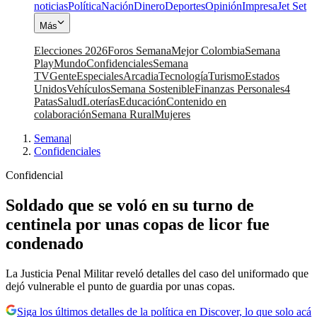
noticias
Política
Nación
Dinero
Deportes
Opinión
Impresa
Jet Set
Más
Elecciones 2026
Foros Semana
Mejor Colombia
Semana
Play
Mundo
Confidenciales
Semana
TV
Gente
Especiales
Arcadia
Tecnología
Turismo
Estados
Unidos
Vehículos
Semana Sostenible
Finanzas Personales
4
Patas
Salud
Loterías
Educación
Contenido en
colaboración
Semana Rural
Mujeres
Semana
|
Confidenciales
Confidencial
Soldado que se voló en su turno de
centinela por unas copas de licor fue
condenado
La Justicia Penal Militar reveló detalles del caso del uniformado que
dejó vulnerable el punto de guardia por unas copas.
Siga los últimos detalles de la política en Discover, lo que solo acá