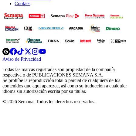
Cookies
Opens
Opens
Opens
Opens
Opens
in
in
in
in
in
Aviso de Privacidad
Opens
new
new
new
new
new
in
window
window
window
window
window
Todas las marcas registradas son propiedad de la compañía
new
respectiva o de PUBLICACIONES SEMANA S.A.
window
Se prohíbe la reproducción total o parcial de cualquiera de los
contenidos que aquí aparezca, así como su traducción a cualquier
idioma sin autorización escrita por su titular.
© 2026 Semana. Todos los derechos reservados.