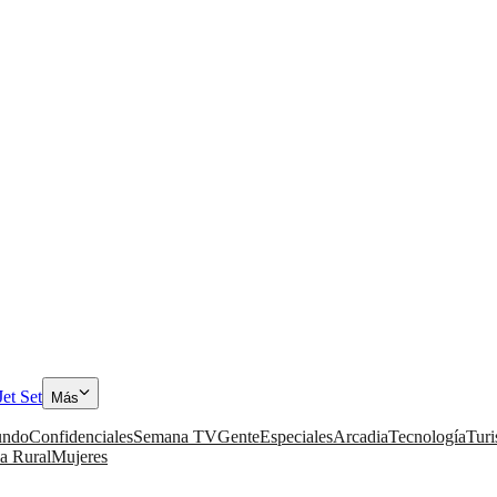
Jet Set
Más
ndo
Confidenciales
Semana TV
Gente
Especiales
Arcadia
Tecnología
Tur
a Rural
Mujeres