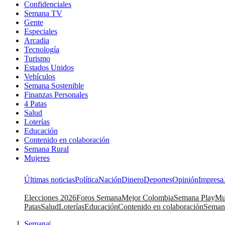
Confidenciales
Semana TV
Gente
Especiales
Arcadia
Tecnología
Turismo
Estados Unidos
Vehículos
Semana Sostenible
Finanzas Personales
4 Patas
Salud
Loterías
Educación
Contenido en colaboración
Semana Rural
Mujeres
Últimas noticias
Política
Nación
Dinero
Deportes
Opinión
Impresa
Elecciones 2026
Foros Semana
Mejor Colombia
Semana Play
Mu
Patas
Salud
Loterías
Educación
Contenido en colaboración
Seman
Semana
|