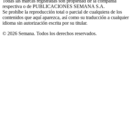
Todas las marcas registradas son propiedad de la compañía
new
respectiva o de PUBLICACIONES SEMANA S.A.
window
Se prohíbe la reproducción total o parcial de cualquiera de los
contenidos que aquí aparezca, así como su traducción a cualquier
idioma sin autorización escrita por su titular.
© 2026 Semana. Todos los derechos reservados.