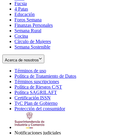
Fucsia
in
Opens
4 Patas
new
in
Educación
window
new
Foros Semana
window
Finanzas Personales
Semana Rural
Cocina
Círculo de Mujeres
Semana Sostenible
Acerca de nosotros
Términos de uso
Opens
Política de Tratamiento de Datos
in
Opens
Términos suscripciones
new
Opens
in
Política de Riesgos C/ST
window
in
Opens
new
Política SAGRILAFT
Opens
new
in
window
Certificación ISSN
Opens
in
window
new
TyC Plan de Gobierno
in
new
Opens
window
Protección del consumidor
new
window
in
Opens
window
new
in
window
new
window
Notificaciones judiciales