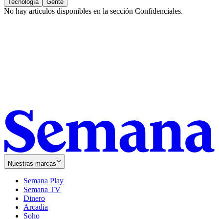
Tecnología
Gente
No hay artículos disponibles en la sección
Confidenciales
.
Nuestras marcas
Semana Play
Semana TV
Dinero
Arcadia
Soho
Opens