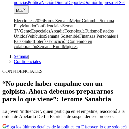
noticias
Política
Nación
Dinero
Deportes
Opinión
Impresa
Jet Set
Más
Elecciones 2026
Foros Semana
Mejor Colombia
Semana
Play
Mundo
Confidenciales
Semana
TV
Gente
Especiales
Arcadia
Tecnología
Turismo
Estados
Unidos
Vehículos
Semana Sostenible
Finanzas Personales
4
Patas
Salud
Loterías
Educación
Contenido en
colaboración
Semana Rural
Mujeres
Semana
|
Confidenciales
CONFIDENCIALES
“No puede haber empalme con un
golpista. Ahora debemos prepararnos
para lo que viene”: Jerome Sanabria
La joven ‘influencer’, quien participa en el empalme, reaccionó a la
orden de Abelardo De La Espriella de suspender ese proceso.
Siga los últimos detalles de la política en Discover, lo que solo acá