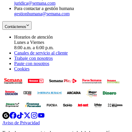
juridica@semana.com
Para contactar a gestión humana
gestionhumana@semana.com
Contáctenos
Horarios de atención
Lunes a Viernes
8:00 a.m. a 6:00 p.m.
Canales de servicio al cliente
Trabaje con nosotros
Paute con nosotros
Cookies
Opens
Opens
Opens
Opens
Opens
in
in
in
in
in
Aviso de Privacidad
Opens
new
new
new
new
new
in
window
window
window
window
window