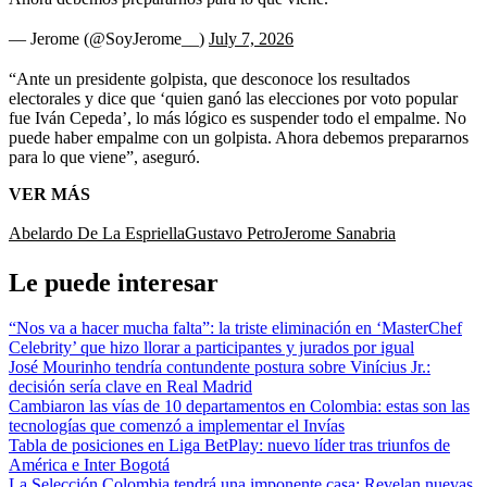
— Jerome (@SoyJerome__)
July 7, 2026
“Ante un presidente golpista, que desconoce los resultados
electorales y dice que ‘quien ganó las elecciones por voto popular
fue Iván Cepeda’, lo más lógico es suspender todo el empalme. No
puede haber empalme con un golpista. Ahora debemos prepararnos
para lo que viene”, aseguró.
VER MÁS
Abelardo De La Espriella
Gustavo Petro
Jerome Sanabria
Le puede interesar
“Nos va a hacer mucha falta”: la triste eliminación en ‘MasterChef
Celebrity’ que hizo llorar a participantes y jurados por igual
José Mourinho tendría contundente postura sobre Vinícius Jr.:
decisión sería clave en Real Madrid
Cambiaron las vías de 10 departamentos en Colombia: estas son las
tecnologías que comenzó a implementar el Invías
Tabla de posiciones en Liga BetPlay: nuevo líder tras triunfos de
América e Inter Bogotá
La Selección Colombia tendrá una imponente casa: Revelan nuevas