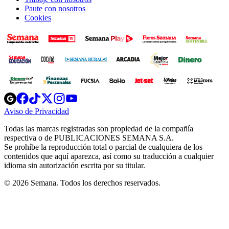
Paute con nosotros
Cookies
Opens
Opens
Opens
Opens
Opens
in
in
in
in
in
Aviso de Privacidad
Opens
new
new
new
new
new
in
window
window
window
window
window
Todas las marcas registradas son propiedad de la compañía
new
respectiva o de PUBLICACIONES SEMANA S.A.
window
Se prohíbe la reproducción total o parcial de cualquiera de los
contenidos que aquí aparezca, así como su traducción a cualquier
idioma sin autorización escrita por su titular.
© 2026 Semana. Todos los derechos reservados.