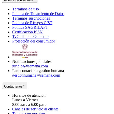
Acerca de nosotros
Términos de uso
Opens
Política de Tratamiento de Datos
in
Opens
Términos suscripciones
new
Opens
in
Política de Riesgos C/ST
window
in
Opens
new
Política SAGRILAFT
Opens
new
in
window
Certificación ISSN
Opens
in
window
new
TyC Plan de Gobierno
in
new
Opens
window
Protección del consumidor
new
window
in
Opens
window
new
in
window
new
window
Notificaciones judiciales
juridica@semana.com
Para contactar a gestión humana
gestionhumana@semana.com
Contáctenos
Horarios de atención
Lunes a Viernes
8:00 a.m. a 6:00 p.m.
Canales de servicio al cliente
Trabaje con nosotros