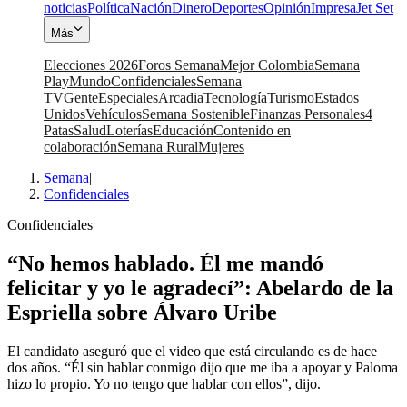
noticias
Política
Nación
Dinero
Deportes
Opinión
Impresa
Jet Set
Más
Elecciones 2026
Foros Semana
Mejor Colombia
Semana
Play
Mundo
Confidenciales
Semana
TV
Gente
Especiales
Arcadia
Tecnología
Turismo
Estados
Unidos
Vehículos
Semana Sostenible
Finanzas Personales
4
Patas
Salud
Loterías
Educación
Contenido en
colaboración
Semana Rural
Mujeres
Semana
|
Confidenciales
Confidenciales
“No hemos hablado. Él me mandó
felicitar y yo le agradecí”: Abelardo de la
Espriella sobre Álvaro Uribe
El candidato aseguró que el video que está circulando es de hace
dos años. “Él sin hablar conmigo dijo que me iba a apoyar y Paloma
hizo lo propio. Yo no tengo que hablar con ellos”, dijo.