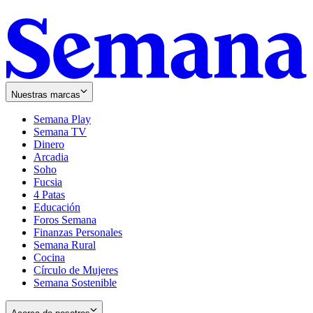
Nuestras marcas
Semana Play
Semana TV
Dinero
Arcadia
Soho
Opens
Fucsia
in
Opens
4 Patas
new
in
Educación
window
new
Foros Semana
window
Finanzas Personales
Semana Rural
Cocina
Círculo de Mujeres
Semana Sostenible