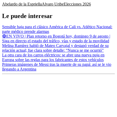
Abelardo de la Espriella
Alvaro Uribe
Elecciones 2026
Le puede interesar
Sensible baja para el clásico América de Cali vs. Atlético Nacional:
parte médico prende alarmas
🔴EN VIVO | Plan retorno en Bogotá hoy, domingo 9 de agosto |
Siga en directo el estado del tráfico, vías y estado de la movilidad
Melina Ramírez habló de Mateo Carvajal y destapó verdad de su
relación actual; fue clara sobre detalle: “Nunca se me ocurrió”
La otra cara de los carros eléctricos: se abre una nueva puja en
Europa sobre las reglas para los fabricantes de estos vehículos
Primeras imágenes de Messi tras la muerte de su papá: así se le vio
llegando a Argentina