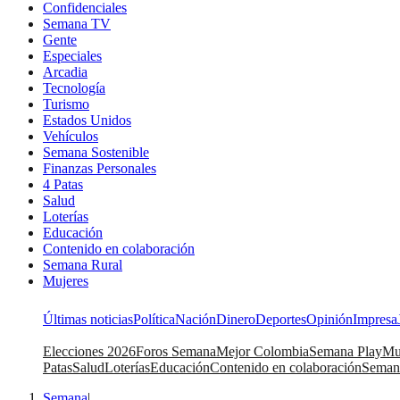
Confidenciales
Semana TV
Gente
Especiales
Arcadia
Tecnología
Turismo
Estados Unidos
Vehículos
Semana Sostenible
Finanzas Personales
4 Patas
Salud
Loterías
Educación
Contenido en colaboración
Semana Rural
Mujeres
Últimas noticias
Política
Nación
Dinero
Deportes
Opinión
Impresa
Elecciones 2026
Foros Semana
Mejor Colombia
Semana Play
Mu
Patas
Salud
Loterías
Educación
Contenido en colaboración
Seman
Semana
|