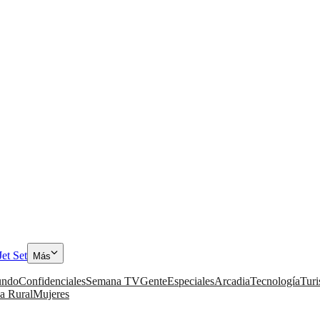
Jet Set
Más
ndo
Confidenciales
Semana TV
Gente
Especiales
Arcadia
Tecnología
Tur
a Rural
Mujeres