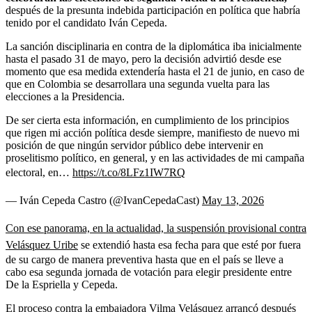
después de la presunta indebida participación en política que habría
tenido por el candidato Iván Cepeda.
La sanción disciplinaria en contra de la diplomática iba inicialmente
hasta el pasado 31 de mayo, pero la decisión advirtió desde ese
momento que esa medida extendería hasta el 21 de junio, en caso de
que en Colombia se desarrollara una segunda vuelta para las
elecciones a la Presidencia.
De ser cierta esta información, en cumplimiento de los principios
que rigen mi acción política desde siempre, manifiesto de nuevo mi
posición de que ningún servidor público debe intervenir en
proselitismo político, en general, y en las actividades de mi campaña
electoral, en…
https://t.co/8LFz1IW7RQ
— Iván Cepeda Castro (@IvanCepedaCast)
May 13, 2026
Con ese panorama, en la actualidad, la suspensión provisional contra
Velásquez Uribe
se extendió hasta esa fecha para que esté por fuera
de su cargo de manera preventiva hasta que en el país se lleve a
cabo esa segunda jornada de votación para elegir presidente entre
De la Espriella y Cepeda.
El proceso contra la embajadora Vilma Velásquez arrancó después