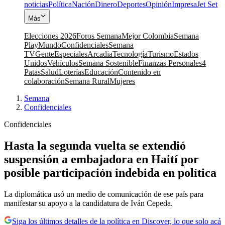
noticias
Política
Nación
Dinero
Deportes
Opinión
Impresa
Jet Set
Más
Elecciones 2026
Foros Semana
Mejor Colombia
Semana
Play
Mundo
Confidenciales
Semana
TV
Gente
Especiales
Arcadia
Tecnología
Turismo
Estados
Unidos
Vehículos
Semana Sostenible
Finanzas Personales
4
Patas
Salud
Loterías
Educación
Contenido en
colaboración
Semana Rural
Mujeres
Semana
|
Confidenciales
Confidenciales
Hasta la segunda vuelta se extendió
suspensión a embajadora en Haití por
posible participación indebida en política
La diplomática usó un medio de comunicación de ese país para
manifestar su apoyo a la candidatura de Iván Cepeda.
Siga los últimos detalles de la política en Discover, lo que solo acá