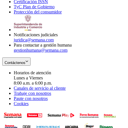
Certificación ISSN
Opens
in
window
new
TyC Plan de Gobierno
in
new
Opens
window
Protección del consumidor
new
window
in
Opens
window
new
in
window
new
window
Notificaciones judiciales
juridica@semana.com
Para contactar a gestión humana
gestionhumana@semana.com
Contáctenos
Horarios de atención
Lunes a Viernes
8:00 a.m. a 6:00 p.m.
Canales de servicio al cliente
Trabaje con nosotros
Paute con nosotros
Cookies