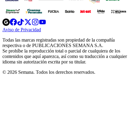
Opens
Opens
Opens
Opens
Opens
in
in
in
in
in
Aviso de Privacidad
Opens
new
new
new
new
new
in
window
window
window
window
window
Todas las marcas registradas son propiedad de la compañía
new
respectiva o de PUBLICACIONES SEMANA S.A.
window
Se prohíbe la reproducción total o parcial de cualquiera de los
contenidos que aquí aparezca, así como su traducción a cualquier
idioma sin autorización escrita por su titular.
© 2026 Semana. Todos los derechos reservados.