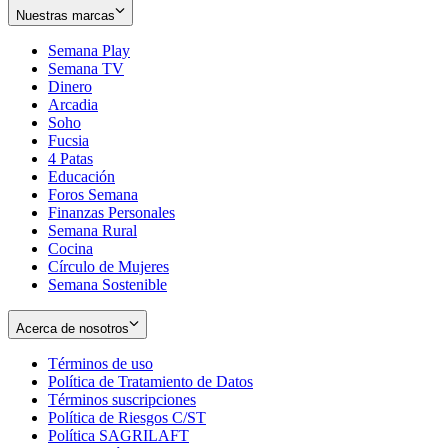
Nuestras marcas
Semana Play
Semana TV
Dinero
Arcadia
Soho
Opens
Fucsia
in
Opens
4 Patas
new
in
Educación
window
new
Foros Semana
window
Finanzas Personales
Semana Rural
Cocina
Círculo de Mujeres
Semana Sostenible
Acerca de nosotros
Términos de uso
Opens
Política de Tratamiento de Datos
in
Opens
Términos suscripciones
new
Opens
in
Política de Riesgos C/ST
window
in
Opens
new
Política SAGRILAFT
Opens
new
in
window