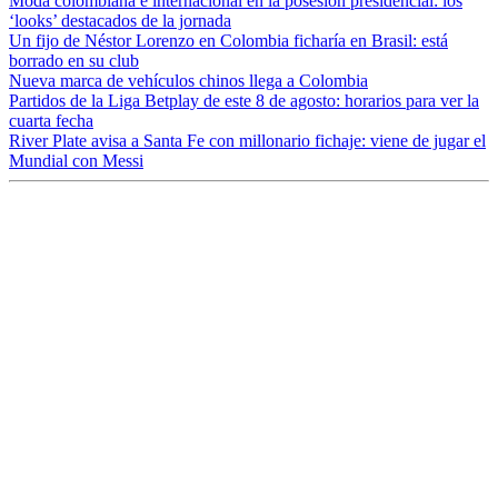
Moda colombiana e internacional en la posesión presidencial: los
‘looks’ destacados de la jornada
Un fijo de Néstor Lorenzo en Colombia ficharía en Brasil: está
borrado en su club
Nueva marca de vehículos chinos llega a Colombia
Partidos de la Liga Betplay de este 8 de agosto: horarios para ver la
cuarta fecha
River Plate avisa a Santa Fe con millonario fichaje: viene de jugar el
Mundial con Messi