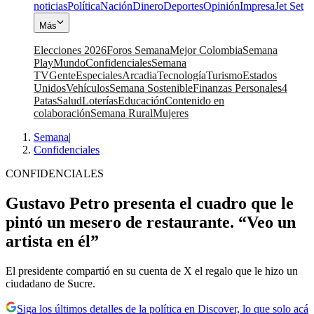
noticias
Política
Nación
Dinero
Deportes
Opinión
Impresa
Jet Set
Más
Elecciones 2026
Foros Semana
Mejor Colombia
Semana
Play
Mundo
Confidenciales
Semana
TV
Gente
Especiales
Arcadia
Tecnología
Turismo
Estados
Unidos
Vehículos
Semana Sostenible
Finanzas Personales
4
Patas
Salud
Loterías
Educación
Contenido en
colaboración
Semana Rural
Mujeres
Semana
|
Confidenciales
CONFIDENCIALES
Gustavo Petro presenta el cuadro que le
pintó un mesero de restaurante. “Veo un
artista en él”
El presidente compartió en su cuenta de X el regalo que le hizo un
ciudadano de Sucre.
Siga los últimos detalles de la política en Discover, lo que solo acá