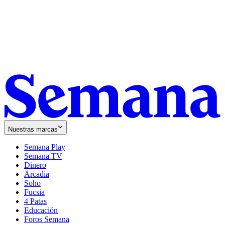
Nuestras marcas
Semana Play
Semana TV
Dinero
Arcadia
Soho
Opens
Fucsia
in
Opens
4 Patas
new
in
Educación
window
new
Foros Semana
window