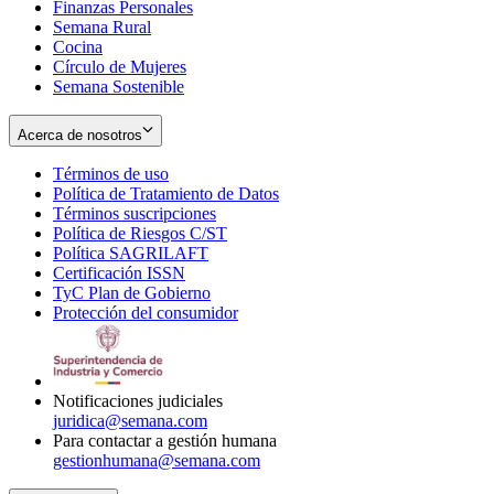
Finanzas Personales
Semana Rural
Cocina
Círculo de Mujeres
Semana Sostenible
Acerca de nosotros
Términos de uso
Opens
Política de Tratamiento de Datos
in
Opens
Términos suscripciones
new
Opens
in
Política de Riesgos C/ST
window
in
Opens
new
Política SAGRILAFT
Opens
new
in
window
Certificación ISSN
Opens
in
window
new
TyC Plan de Gobierno
in
new
Opens
window
Protección del consumidor
new
window
in
Opens
window
new
in
window
new
window
Notificaciones judiciales
juridica@semana.com
Para contactar a gestión humana
gestionhumana@semana.com