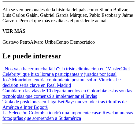
Allí se ven personajes de la historia del país como Simón Bolívar,
Luis Carlos Galán, Gabriel García Márquez, Pablo Escobar y Jaime
Garzón. Pero el que más resalta es el presidente actual.
VER MÁS
Gustavo Petro
Alvaro Uribe
Centro Democrático
Le puede interesar
“Nos va a hacer mucha falta”: la triste eliminación en ‘MasterChef
Celebrity’ que hizo llorar a participantes y jurados por igual
José Mourinho tendría contundente postura sobre Vinícius Jr.:
decisión sería clave en Real Madrid
Cambiaron las vías de 10 departamentos en Colombia: estas son las
tecnologías que comenzó a implementar el Invías
Tabla de posiciones en Liga BetPlay: nuevo líder tras triunfos de
América e Inter Bogotá
La Selección Colombia tendrá una imponente casa: Revelan nuevas
fotografías que sorprenden a Sudamérica