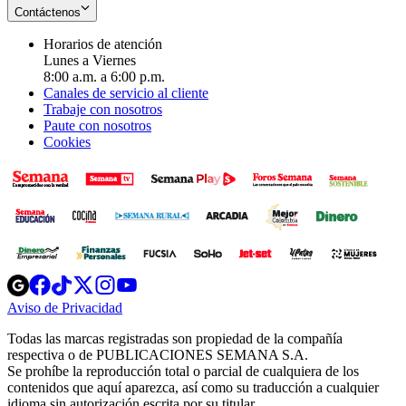
Contáctenos
Horarios de atención
Lunes a Viernes
8:00 a.m. a 6:00 p.m.
Canales de servicio al cliente
Trabaje con nosotros
Paute con nosotros
Cookies
Opens
Opens
Opens
Opens
Opens
in
in
in
in
in
Aviso de Privacidad
Opens
new
new
new
new
new
in
window
window
window
window
window
Todas las marcas registradas son propiedad de la compañía
new
respectiva o de PUBLICACIONES SEMANA S.A.
window
Se prohíbe la reproducción total o parcial de cualquiera de los
contenidos que aquí aparezca, así como su traducción a cualquier
idioma sin autorización escrita por su titular.