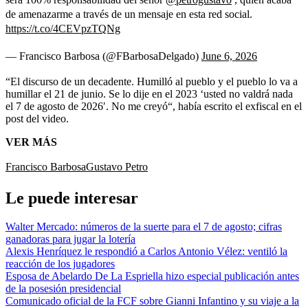
de amenazarme a través de un mensaje en esta red social.
https://t.co/4CEVpzTQNg
— Francisco Barbosa (@FBarbosaDelgado)
June 6, 2026
“El discurso de un decadente. Humilló al pueblo y el pueblo lo va a
humillar el 21 de junio. Se lo dije en el 2023 ‘usted no valdrá nada
el 7 de agosto de 2026′. No me creyó“, había escrito el exfiscal en el
post del video.
VER MÁS
Francisco Barbosa
Gustavo Petro
Le puede interesar
Walter Mercado: números de la suerte para el 7 de agosto; cifras
ganadoras para jugar la lotería
Alexis Henríquez le respondió a Carlos Antonio Vélez: ventiló la
reacción de los jugadores
Esposa de Abelardo De La Espriella hizo especial publicación antes
de la posesión presidencial
Comunicado oficial de la FCF sobre Gianni Infantino y su viaje a la