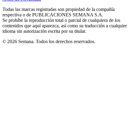
new
new
new
new
new
in
window
window
window
window
window
Todas las marcas registradas son propiedad de la compañía
new
respectiva o de PUBLICACIONES SEMANA S.A.
window
Se prohíbe la reproducción total o parcial de cualquiera de los
contenidos que aquí aparezca, así como su traducción a cualquier
idioma sin autorización escrita por su titular.
© 2026 Semana. Todos los derechos reservados.