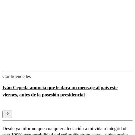
Confidenciales
Iván Cepeda anuncia que le dará un mensaje al país este
viernes, antes de la posesión presidencial
Desde ya informo que cualquier afectación a mi vida o integridad
será 100% responsabilidad del señor
@petrogustavo
, quien acaba