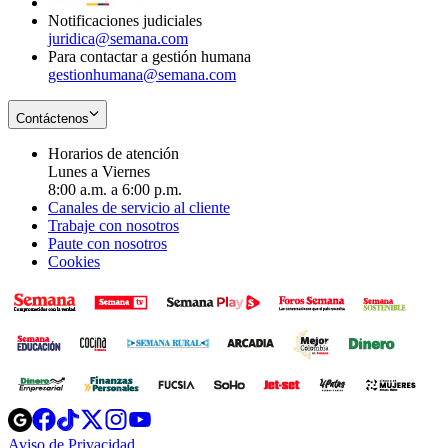
Notificaciones judiciales
juridica@semana.com
Para contactar a gestión humana
gestionhumana@semana.com
Contáctenos
Horarios de atención
Lunes a Viernes
8:00 a.m. a 6:00 p.m.
Canales de servicio al cliente
Trabaje con nosotros
Paute con nosotros
Cookies
Opens
Opens
Opens
Opens
Opens
in
in
in
in
in
Aviso de Privacidad
Opens