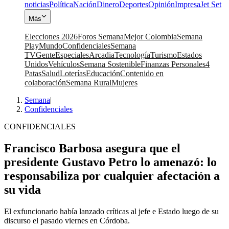
noticias
Política
Nación
Dinero
Deportes
Opinión
Impresa
Jet Set
Más
Elecciones 2026
Foros Semana
Mejor Colombia
Semana
Play
Mundo
Confidenciales
Semana
TV
Gente
Especiales
Arcadia
Tecnología
Turismo
Estados
Unidos
Vehículos
Semana Sostenible
Finanzas Personales
4
Patas
Salud
Loterías
Educación
Contenido en
colaboración
Semana Rural
Mujeres
Semana
|
Confidenciales
CONFIDENCIALES
Francisco Barbosa asegura que el
presidente Gustavo Petro lo amenazó: lo
responsabiliza por cualquier afectación a
su vida
El exfuncionario había lanzado críticas al jefe e Estado luego de su
discurso el pasado viernes en Córdoba.