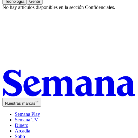
Tecnología
Gente
No hay artículos disponibles en la sección
Confidenciales
.
Nuestras marcas
Semana Play
Semana TV
Dinero
Arcadia
Soho
Opens