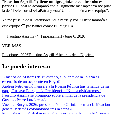
“Faustino Asprilla” y tiene un tigre pintado con los colores
patrios
. El post lo acompañó con el siguiente mensaje: “Ya me puse
la de #DefensoresDeLaPatria y vos? Unite también a este equipo”.
Ya me puse la de
#DefensoresDeLaPatria
y vos ? Unite también a
este equipo 🫡
pic.twitter.com/AECYltg90X
— Faustino Asprilla (@TinoasprillaH)
June 6, 2026
VER MÁS
Elecciones 2026
Faustino Asprilla
Abelardo de la Espriella
Le puede interesar
A menos de 24 horas de su estreno, el puente de la 153 ya es
escenario de un accidente en Bogotá
Andrea Petro envió mensaje a la Fuerza Pública tras la salida de su
papá, Gustavo Petro, de la Presidencia: “Nunca olvidaremos”
Faustino Asprilla se pronunció sobre el final de la presidencia de
Gustavo Petro: lanzó recado
Vuelta a Burgos 2026: puesto de Nairo Quintana en la clasificación
general y demás colombianos tras la etapa 4
María Fernanda Cabal reaccionó a mensaje que Francia Márquez le