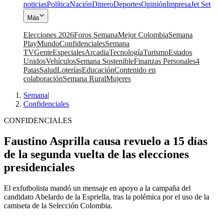
noticias
Política
Nación
Dinero
Deportes
Opinión
Impresa
Jet Set
Más
Elecciones 2026
Foros Semana
Mejor Colombia
Semana
Play
Mundo
Confidenciales
Semana
TV
Gente
Especiales
Arcadia
Tecnología
Turismo
Estados
Unidos
Vehículos
Semana Sostenible
Finanzas Personales
4
Patas
Salud
Loterías
Educación
Contenido en
colaboración
Semana Rural
Mujeres
Semana
|
Confidenciales
CONFIDENCIALES
Faustino Asprilla causa revuelo a 15 días
de la segunda vuelta de las elecciones
presidenciales
El exfutbolista mandó un mensaje en apoyo a la campaña del
candidato Abelardo de la Espriella, tras la polémica por el uso de la
camiseta de la Selección Colombia.