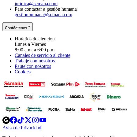
juridica@semana.com
Para contactar a gestión humana
gestionhumana@semana.com
Contáctenos
Horarios de atención
Lunes a Viernes
8:00 a.m. a 6:00 p.m.
Canales de servicio al cliente
Trabaje con nosotros
Paute con nosotros
Cookies
Opens
Opens
Opens
Opens
Opens
in
in
in
in
in
Aviso de Privacidad
Opens
new
new
new
new
new
in
window
window
window
window
window