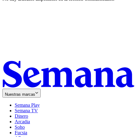
Nuestras marcas
Semana Play
Semana TV
Dinero
Arcadia
Soho
Opens
Fucsia
in
Opens