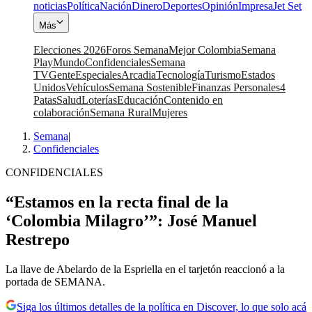
noticias
Política
Nación
Dinero
Deportes
Opinión
Impresa
Jet Set
Más
Elecciones 2026
Foros Semana
Mejor Colombia
Semana
Play
Mundo
Confidenciales
Semana
TV
Gente
Especiales
Arcadia
Tecnología
Turismo
Estados
Unidos
Vehículos
Semana Sostenible
Finanzas Personales
4
Patas
Salud
Loterías
Educación
Contenido en
colaboración
Semana Rural
Mujeres
Semana
|
Confidenciales
CONFIDENCIALES
“Estamos en la recta final de la
‘Colombia Milagro’”: José Manuel
Restrepo
La llave de Abelardo de la Espriella en el tarjetón reaccionó a la
portada de SEMANA.
Siga los últimos detalles de la política en Discover, lo que solo acá