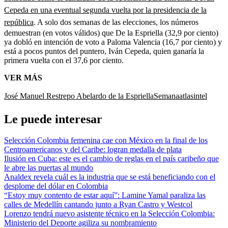
Cepeda en una eventual segunda vuelta por la presidencia de la
república
. A solo dos semanas de las elecciones, los números
demuestran (en votos válidos) que De la Espriella (32,9 por ciento)
ya dobló en intención de voto a Paloma Valencia (16,7 por ciento) y
está a pocos puntos del puntero, Iván Cepeda, quien ganaría la
primera vuelta con el 37,6 por ciento.
VER MÁS
José Manuel Restrepo
Abelardo de la Espriella
Semana
atlasintel
Le puede interesar
Selección Colombia femenina cae con México en la final de los
Centroamericanos y del Caribe: logran medalla de plata
Ilusión en Cuba: este es el cambio de reglas en el país caribeño que
le abre las puertas al mundo
Analdex revela cuál es la industria que se está beneficiando con el
desplome del dólar en Colombia
“Estoy muy contento de estar aquí”: Lamine Yamal paraliza las
calles de Medellín cantando junto a Ryan Castro y Westcol
Lorenzo tendrá nuevo asistente técnico en la Selección Colombia:
Ministerio del Deporte agiliza su nombramiento