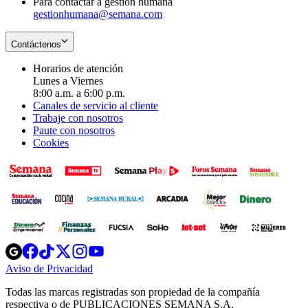
Para contactar a gestión humana
gestionhumana@semana.com
Contáctenos
Horarios de atención
Lunes a Viernes
8:00 a.m. a 6:00 p.m.
Canales de servicio al cliente
Trabaje con nosotros
Paute con nosotros
Cookies
Opens
Opens
Opens
Opens
Opens
in
in
in
in
in
Aviso de Privacidad
Opens
new
new
new
new
new
in
window
window
window
window
window
Todas las marcas registradas son propiedad de la compañía
new
respectiva o de PUBLICACIONES SEMANA S.A.
window