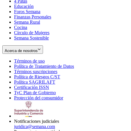
4 Patas
new
in
Educación
window
new
Foros Semana
window
Finanzas Personales
Semana Rural
Cocina
Círculo de Mujeres
Semana Sostenible
Acerca de nosotros
Términos de uso
Opens
Política de Tratamiento de Datos
in
Opens
Términos suscripciones
new
Opens
in
Política de Riesgos C/ST
window
in
Opens
new
Política SAGRILAFT
Opens
new
in
window
Certificación ISSN
Opens
in
window
new
TyC Plan de Gobierno
in
new
Opens
window
Protección del consumidor
new
window
in
Opens
window
new
in
window
new
window
Notificaciones judiciales
juridica@semana.com