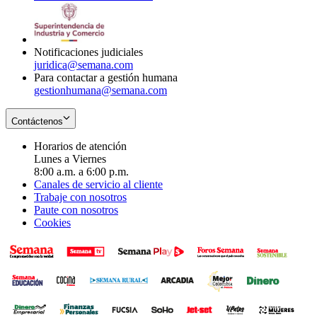
window
new
in
window
new
window
Notificaciones judiciales
juridica@semana.com
Para contactar a gestión humana
gestionhumana@semana.com
Contáctenos
Horarios de atención
Lunes a Viernes
8:00 a.m. a 6:00 p.m.
Canales de servicio al cliente
Trabaje con nosotros
Paute con nosotros
Cookies