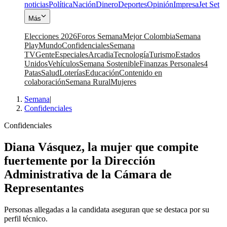
noticias
Política
Nación
Dinero
Deportes
Opinión
Impresa
Jet Set
Más
Elecciones 2026
Foros Semana
Mejor Colombia
Semana
Play
Mundo
Confidenciales
Semana
TV
Gente
Especiales
Arcadia
Tecnología
Turismo
Estados
Unidos
Vehículos
Semana Sostenible
Finanzas Personales
4
Patas
Salud
Loterías
Educación
Contenido en
colaboración
Semana Rural
Mujeres
Semana
|
Confidenciales
Confidenciales
Diana Vásquez, la mujer que compite
fuertemente por la Dirección
Administrativa de la Cámara de
Representantes
Personas allegadas a la candidata aseguran que se destaca por su
perfil técnico.