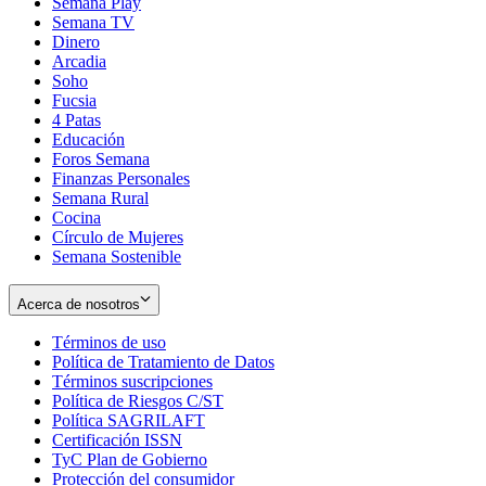
Semana Play
Semana TV
Dinero
Arcadia
Soho
Opens
Fucsia
in
Opens
4 Patas
new
in
Educación
window
new
Foros Semana
window
Finanzas Personales
Semana Rural
Cocina
Círculo de Mujeres
Semana Sostenible
Acerca de nosotros
Términos de uso
Opens
Política de Tratamiento de Datos
in
Opens
Términos suscripciones
new
Opens
in
Política de Riesgos C/ST
window
in
Opens
new
Política SAGRILAFT
Opens
new
in
window
Certificación ISSN
Opens
in
window
new
TyC Plan de Gobierno
in
new
Opens
window
Protección del consumidor
new
window
in
Opens