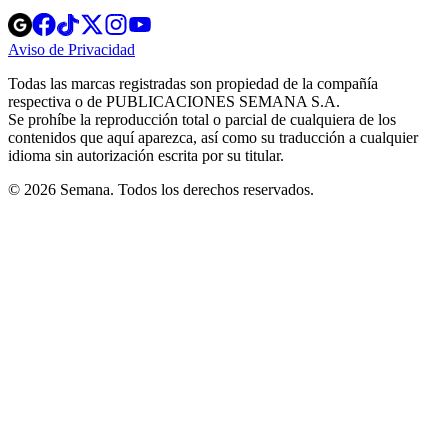
Opens
Opens
Opens
Opens
Opens
in
in
in
in
in
Aviso de Privacidad
Opens
new
new
new
new
new
in
window
window
window
window
window
Todas las marcas registradas son propiedad de la compañía
new
respectiva o de PUBLICACIONES SEMANA S.A.
window
Se prohíbe la reproducción total o parcial de cualquiera de los
contenidos que aquí aparezca, así como su traducción a cualquier
idioma sin autorización escrita por su titular.
© 2026 Semana. Todos los derechos reservados.