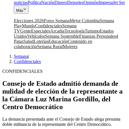
noticias
Política
Nación
Dinero
Deportes
Opinión
Impresa
Jet Set
Más
Elecciones 2026
Foros Semana
Mejor Colombia
Semana
Play
Mundo
Confidenciales
Semana
TV
Gente
Especiales
Arcadia
Tecnología
Turismo
Estados
Unidos
Vehículos
Semana Sostenible
Finanzas Personales
4
Patas
Salud
Loterías
Educación
Contenido en
colaboración
Semana Rural
Mujeres
Semana
|
Confidenciales
CONFIDENCIALES
Consejo de Estado admitió demanda de
nulidad de elección de la representante a
la Cámara Luz Marina Gordillo, del
Centro Democrático
La denuncia presentada ante el Consejo de Estado alega presunta
doble militancia de la representante del Centro Democrático.