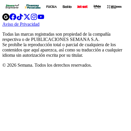
Opens
Opens
Opens
Opens
Opens
in
in
in
in
in
Aviso de Privacidad
Opens
new
new
new
new
new
in
window
window
window
window
window
Todas las marcas registradas son propiedad de la compañía
new
respectiva o de PUBLICACIONES SEMANA S.A.
window
Se prohíbe la reproducción total o parcial de cualquiera de los
contenidos que aquí aparezca, así como su traducción a cualquier
idioma sin autorización escrita por su titular.
© 2026 Semana. Todos los derechos reservados.