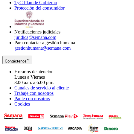
TyC Plan de Gobierno
in
new
Opens
window
Protección del consumidor
new
window
in
Opens
window
new
in
window
new
window
Notificaciones judiciales
juridica@semana.com
Para contactar a gestión humana
gestionhumana@semana.com
Contáctenos
Horarios de atención
Lunes a Viernes
8:00 a.m. a 6:00 p.m.
Canales de servicio al cliente
Trabaje con nosotros
Paute con nosotros
Cookies