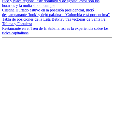
Pico y placa regional este domingo 9 de agosto: estos son los
horarios y la multa si lo incumple
Cristina Hurtado estuvo en la posesión presidencial, lució
despampanante ‘look’ y dejó palabras: “Colombia está por encima”
Tabla de posiciones de la Liga BetPlay tras victorias de Santa Fe,
Tolima y Fortaleza
Restaurante en el Tren de la Sabana: así es la experiencia sobre los
rieles capitalinos