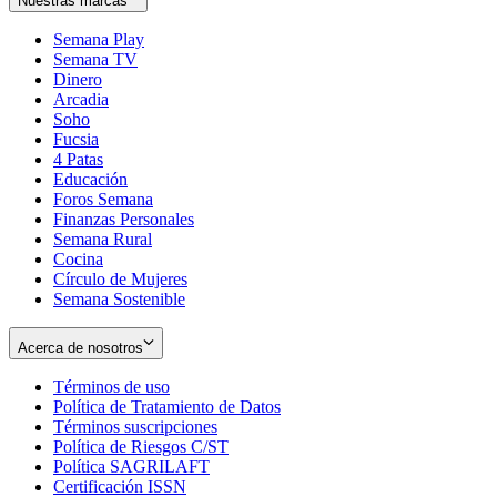
Nuestras marcas
Semana Play
Semana TV
Dinero
Arcadia
Soho
Opens
Fucsia
in
Opens
4 Patas
new
in
Educación
window
new
Foros Semana
window
Finanzas Personales
Semana Rural
Cocina
Círculo de Mujeres
Semana Sostenible
Acerca de nosotros
Términos de uso
Opens
Política de Tratamiento de Datos
in
Opens
Términos suscripciones
new
Opens
in
Política de Riesgos C/ST
window
in
Opens
new
Política SAGRILAFT
Opens
new
in
window
Certificación ISSN
Opens
in
window
new