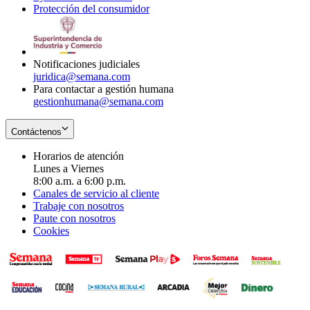
Protección del consumidor
new
window
in
Opens
window
new
in
window
new
window
Notificaciones judiciales
juridica@semana.com
Para contactar a gestión humana
gestionhumana@semana.com
Contáctenos
Horarios de atención
Lunes a Viernes
8:00 a.m. a 6:00 p.m.
Canales de servicio al cliente
Trabaje con nosotros
Paute con nosotros
Cookies