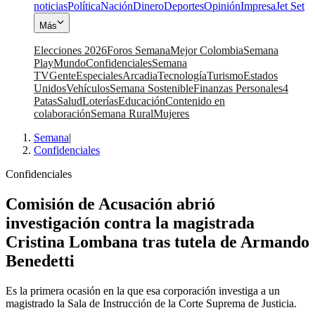
noticias
Política
Nación
Dinero
Deportes
Opinión
Impresa
Jet Set
Más
Elecciones 2026
Foros Semana
Mejor Colombia
Semana
Play
Mundo
Confidenciales
Semana
TV
Gente
Especiales
Arcadia
Tecnología
Turismo
Estados
Unidos
Vehículos
Semana Sostenible
Finanzas Personales
4
Patas
Salud
Loterías
Educación
Contenido en
colaboración
Semana Rural
Mujeres
Semana
|
Confidenciales
Confidenciales
Comisión de Acusación abrió
investigación contra la magistrada
Cristina Lombana tras tutela de Armando
Benedetti
Es la primera ocasión en la que esa corporación investiga a un
magistrado la Sala de Instrucción de la Corte Suprema de Justicia.