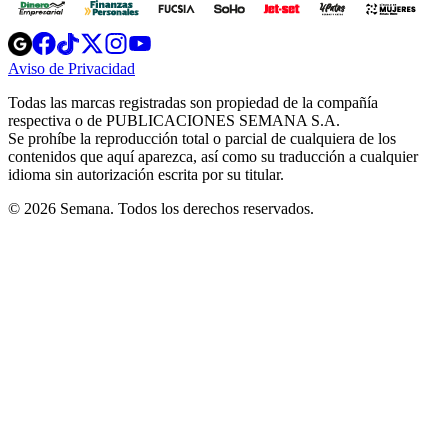
Opens
Opens
Opens
Opens
Opens
in
in
in
in
in
Aviso de Privacidad
Opens
new
new
new
new
new
in
window
window
window
window
window
Todas las marcas registradas son propiedad de la compañía
new
respectiva o de PUBLICACIONES SEMANA S.A.
window
Se prohíbe la reproducción total o parcial de cualquiera de los
contenidos que aquí aparezca, así como su traducción a cualquier
idioma sin autorización escrita por su titular.
© 2026 Semana. Todos los derechos reservados.