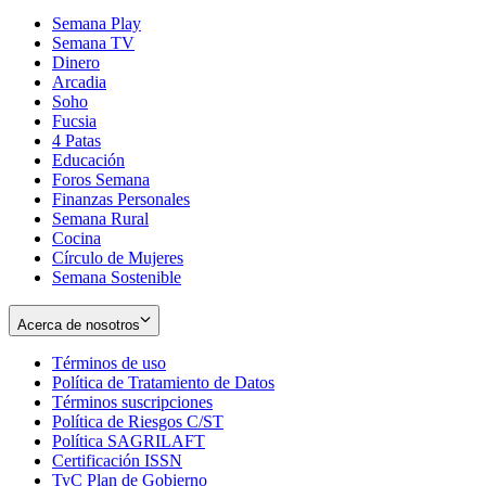
Semana Play
Semana TV
Dinero
Arcadia
Soho
Opens
Fucsia
in
Opens
4 Patas
new
in
Educación
window
new
Foros Semana
window
Finanzas Personales
Semana Rural
Cocina
Círculo de Mujeres
Semana Sostenible
Acerca de nosotros
Términos de uso
Opens
Política de Tratamiento de Datos
in
Opens
Términos suscripciones
new
Opens
in
Política de Riesgos C/ST
window
in
Opens
new
Política SAGRILAFT
Opens
new
in
window
Certificación ISSN
Opens
in
window
new
TyC Plan de Gobierno
in
new
Opens
window