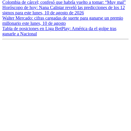
Colombia de cárcel; confesó que habría vuelto a tomar: “Muy mal”
Horóscopo de hoy: Nana Calistar reveló las predicciones de los 12
signos para este lunes, 10 de agosto de 2026
Walter Mercado: cifras cargadas de suerte para ganarse un premio
millonario este lunes, 10 de agosto
Tabla de posiciones en Liga BetPlay: América da el golpe tras
ganarle a Nacional