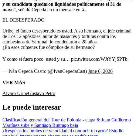
y su candidata quedaron liquidados políticamente el 31 de
mayo
“, señaló Cepeda en un mensaje en
X
.
EL DESESPERADO
Uribe, el único desesperado es usted. A su hermano, el jefe criminal
de Los 12 apóstoles, autor de masacres y torturas contra los
campesinos de Yarumal, lo condenaron a 28 años.
¿En esos crímenes fue cómplice de su hermano?
Y como si fuera poco, usted y su…
pic.twitter.com/WJtYYjSPTb
— Iván Cepeda Castro (@IvanCepedaCast)
June 6, 2026
VER MÁS
Alvaro Uribe
Gustavo Petro
Le puede interesar
Clasificación general del Tour de Polonia - etapa 6: Juan Guillermo
Martínez sube y Santiago Buitrago baja
¿Respetas los límites de velocidad al conducir tu carro? Estudio