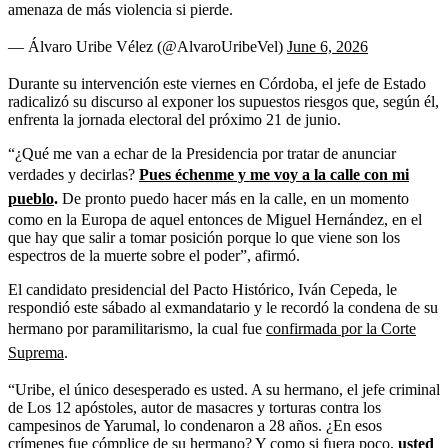
amenaza de más violencia si pierde.
— Álvaro Uribe Vélez (@AlvaroUribeVel)
June 6, 2026
Durante su intervención este viernes en Córdoba, el jefe de Estado
radicalizó su discurso al exponer los supuestos riesgos que, según él,
enfrenta la jornada electoral del próximo 21 de junio.
“¿Qué me van a echar de la Presidencia por tratar de anunciar
verdades y decirlas?
Pues échenme y me voy a la calle con mi
pueblo
.
De pronto puedo hacer más en la calle, en un momento
como en la Europa de aquel entonces de Miguel Hernández, en el
que hay que salir a tomar posición porque lo que viene son los
espectros de la muerte sobre el poder”, afirmó.
El candidato presidencial del Pacto Histórico, Iván Cepeda, le
respondió este sábado al exmandatario y le recordó la condena de su
hermano por paramilitarismo, la cual fue
confirmada por la Corte
Suprema
.
“Uribe, el único desesperado es usted. A su hermano, el jefe criminal
de Los 12 apóstoles, autor de masacres y torturas contra los
campesinos de Yarumal, lo condenaron a 28 años. ¿En esos
crímenes fue cómplice de su hermano? Y como si fuera poco,
usted