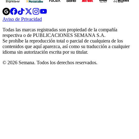
Opens
Opens
Opens
Opens
Opens
in
in
in
in
in
Aviso de Privacidad
Opens
new
new
new
new
new
in
window
window
window
window
window
Todas las marcas registradas son propiedad de la compañía
new
respectiva o de PUBLICACIONES SEMANA S.A.
window
Se prohíbe la reproducción total o parcial de cualquiera de los
contenidos que aquí aparezca, así como su traducción a cualquier
idioma sin autorización escrita por su titular.
© 2026 Semana. Todos los derechos reservados.