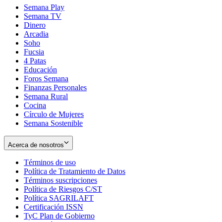
Semana Play
Semana TV
Dinero
Arcadia
Soho
Opens
Fucsia
in
Opens
4 Patas
new
in
Educación
window
new
Foros Semana
window
Finanzas Personales
Semana Rural
Cocina
Círculo de Mujeres
Semana Sostenible
Acerca de nosotros
Términos de uso
Opens
Política de Tratamiento de Datos
in
Opens
Términos suscripciones
new
Opens
in
Política de Riesgos C/ST
window
in
Opens
new
Política SAGRILAFT
Opens
new
in
window
Certificación ISSN
Opens
in
window
new
TyC Plan de Gobierno
in
new
Opens
window