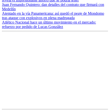
revela el impresionante ahorro que se podría tener
Juan Fernando Quintero: dan detalles del contrato que firmará con
Medellín
Atentado en la vía Panamericana: así quedó el peaje de Mondomo
tras ataque con explosivos en plena madrugada
Atlético Nacional hace un último movimiento en el mercado:
refuerzo por pedido de Lucas González