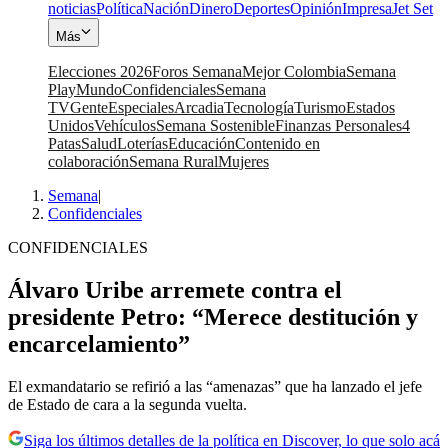
noticias
Política
Nación
Dinero
Deportes
Opinión
Impresa
Jet Set
Más
Elecciones 2026
Foros Semana
Mejor Colombia
Semana
Play
Mundo
Confidenciales
Semana
TV
Gente
Especiales
Arcadia
Tecnología
Turismo
Estados
Unidos
Vehículos
Semana Sostenible
Finanzas Personales
4
Patas
Salud
Loterías
Educación
Contenido en
colaboración
Semana Rural
Mujeres
Semana
|
Confidenciales
CONFIDENCIALES
Álvaro Uribe arremete contra el
presidente Petro: “Merece destitución y
encarcelamiento”
El exmandatario se refirió a las “amenazas” que ha lanzado el jefe
de Estado de cara a la segunda vuelta.
Siga los últimos detalles de la política en Discover, lo que solo acá