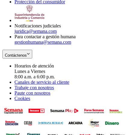
Protección del consumidor
new
window
in
Opens
window
new
in
window
new
window
Notificaciones judiciales
juridica@semana.com
Para contactar a gestión humana
gestionhumana@semana.com
Contáctenos
Horarios de atención
Lunes a Viernes
8:00 a.m. a 6:00 p.m.
Canales de servicio al cliente
Trabaje con nosotros
Paute con nosotros
Cookies