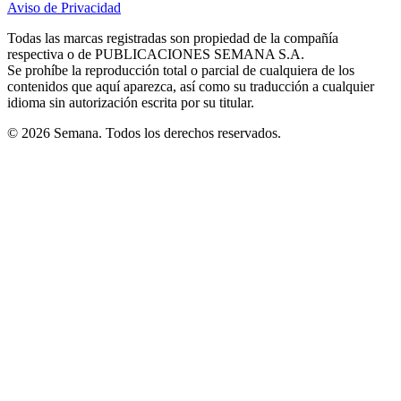
Aviso de Privacidad
Opens
new
new
new
new
new
in
window
window
window
window
window
Todas las marcas registradas son propiedad de la compañía
new
respectiva o de PUBLICACIONES SEMANA S.A.
window
Se prohíbe la reproducción total o parcial de cualquiera de los
contenidos que aquí aparezca, así como su traducción a cualquier
idioma sin autorización escrita por su titular.
© 2026 Semana. Todos los derechos reservados.