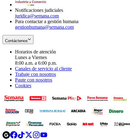
window
Notificaciones judiciales
juridica@semana.com
Para contactar a gestión humana
gestionhumana@semana.com
Contáctenos
Horarios de atención
Lunes a Viernes
8:00 a.m. a 6:00 p.m.
Canales de servicio al cliente
Trabaje con nosotros
Paute con nosotros
Cookies
Opens
Opens
Opens
Opens
Opens
in
in
in
in
in