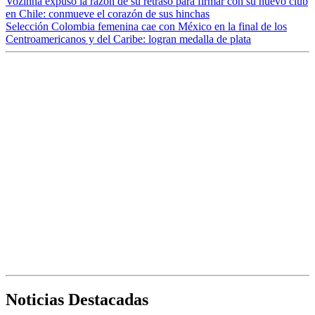
Vozinha expuso la razón de su retraso para firmar con su nuevo club
en Chile: conmueve el corazón de sus hinchas
Selección Colombia femenina cae con México en la final de los
Centroamericanos y del Caribe: logran medalla de plata
Noticias Destacadas