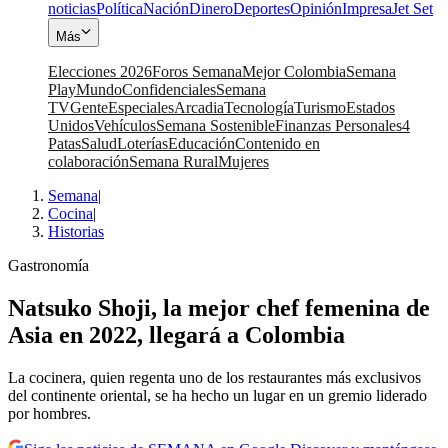
noticias
Política
Nación
Dinero
Deportes
Opinión
Impresa
Jet Set
Más
Elecciones 2026
Foros Semana
Mejor Colombia
Semana
Play
Mundo
Confidenciales
Semana
TV
Gente
Especiales
Arcadia
Tecnología
Turismo
Estados
Unidos
Vehículos
Semana Sostenible
Finanzas Personales
4
Patas
Salud
Loterías
Educación
Contenido en
colaboración
Semana Rural
Mujeres
Semana
|
Cocina
|
Historias
Gastronomía
Natsuko Shoji, la mejor chef femenina de
Asia en 2022, llegará a Colombia
La cocinera, quien regenta uno de los restaurantes más exclusivos
del continente oriental, se ha hecho un lugar en un gremio liderado
por hombres.