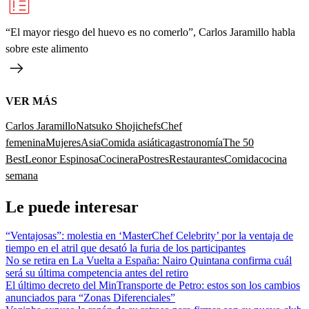
“El mayor riesgo del huevo es no comerlo”, Carlos Jaramillo habla
sobre este alimento
VER MÁS
Carlos Jaramillo
Natsuko Shoji
chefs
Chef
femenina
Mujeres
Asia
Comida asiática
gastronomía
The 50
Best
Leonor Espinosa
Cocinera
Postres
Restaurantes
Comida
cocina
semana
Le puede interesar
“Ventajosas”: molestia en ‘MasterChef Celebrity’ por la ventaja de
tiempo en el atril que desató la furia de los participantes
No se retira en La Vuelta a España: Nairo Quintana confirma cuál
será su última competencia antes del retiro
El último decreto del MinTransporte de Petro: estos son los cambios
anunciados para “Zonas Diferenciales”