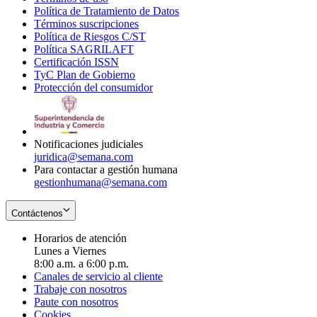
Política de Tratamiento de Datos
in
Opens
Términos suscripciones
new
Opens
in
Política de Riesgos C/ST
window
in
Opens
new
Política SAGRILAFT
Opens
new
in
window
Certificación ISSN
Opens
in
window
new
TyC Plan de Gobierno
in
new
Opens
window
Protección del consumidor
new
window
in
Opens
window
new
in
window
new
window
Notificaciones judiciales
juridica@semana.com
Para contactar a gestión humana
gestionhumana@semana.com
Contáctenos
Horarios de atención
Lunes a Viernes
8:00 a.m. a 6:00 p.m.
Canales de servicio al cliente
Trabaje con nosotros
Paute con nosotros
Cookies