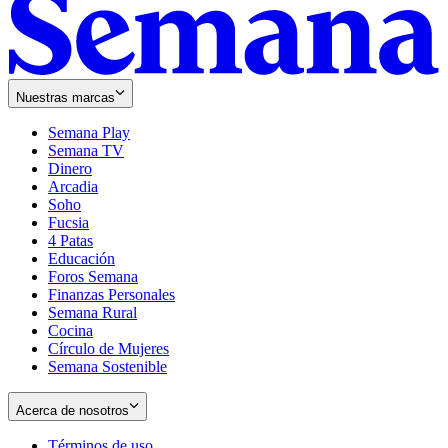
Nuestras marcas
Semana Play
Semana TV
Dinero
Arcadia
Soho
Opens
Fucsia
in
Opens
4 Patas
new
in
Educación
window
new
Foros Semana
window
Finanzas Personales
Semana Rural
Cocina
Círculo de Mujeres
Semana Sostenible
Acerca de nosotros
Términos de uso
Opens