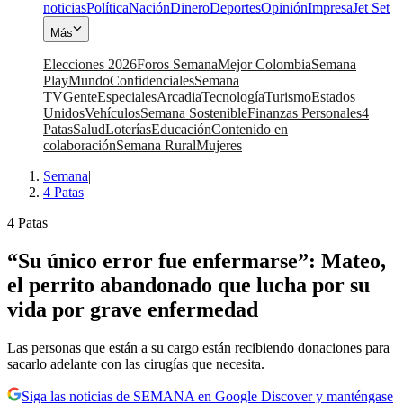
noticias
Política
Nación
Dinero
Deportes
Opinión
Impresa
Jet Set
Más
Elecciones 2026
Foros Semana
Mejor Colombia
Semana
Play
Mundo
Confidenciales
Semana
TV
Gente
Especiales
Arcadia
Tecnología
Turismo
Estados
Unidos
Vehículos
Semana Sostenible
Finanzas Personales
4
Patas
Salud
Loterías
Educación
Contenido en
colaboración
Semana Rural
Mujeres
Semana
|
4 Patas
4 Patas
“Su único error fue enfermarse”: Mateo,
el perrito abandonado que lucha por su
vida por grave enfermedad
Las personas que están a su cargo están recibiendo donaciones para
sacarlo adelante con las cirugías que necesita.
Siga las noticias de SEMANA en Google Discover y manténgase