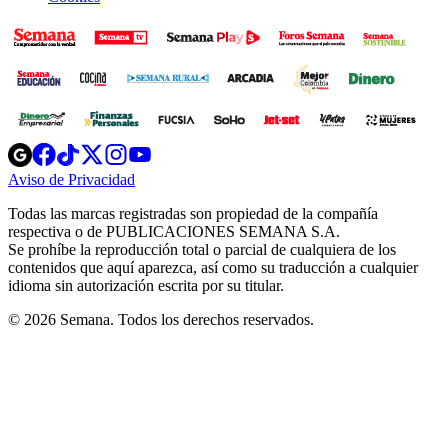
Opens
Opens
Opens
Opens
Opens
in
in
in
in
in
Aviso de Privacidad
Opens
new
new
new
new
new
in
window
window
window
window
window
Todas las marcas registradas son propiedad de la compañía
new
respectiva o de PUBLICACIONES SEMANA S.A.
window
Se prohíbe la reproducción total o parcial de cualquiera de los
contenidos que aquí aparezca, así como su traducción a cualquier
idioma sin autorización escrita por su titular.
© 2026 Semana. Todos los derechos reservados.