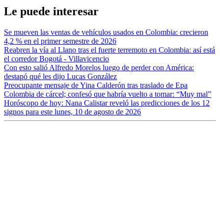
Le puede interesar
Se mueven las ventas de vehículos usados en Colombia: crecieron
4,2 % en el primer semestre de 2026
Reabren la vía al Llano tras el fuerte terremoto en Colombia: así está
el corredor Bogotá - Villavicencio
Con esto salió Alfredo Morelos luego de perder con América:
destapó qué les dijo Lucas González
Preocupante mensaje de Yina Calderón tras traslado de Epa
Colombia de cárcel; confesó que habría vuelto a tomar: “Muy mal”
Horóscopo de hoy: Nana Calistar reveló las predicciones de los 12
signos para este lunes, 10 de agosto de 2026