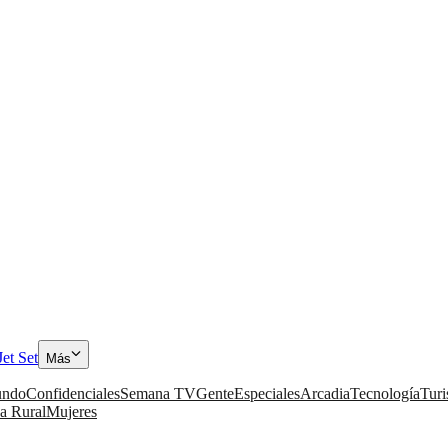
Jet Set
Más
ndo
Confidenciales
Semana TV
Gente
Especiales
Arcadia
Tecnología
Tur
a Rural
Mujeres