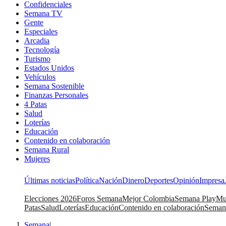
Confidenciales
Semana TV
Gente
Especiales
Arcadia
Tecnología
Turismo
Estados Unidos
Vehículos
Semana Sostenible
Finanzas Personales
4 Patas
Salud
Loterías
Educación
Contenido en colaboración
Semana Rural
Mujeres
Últimas noticias
Política
Nación
Dinero
Deportes
Opinión
Impresa
Elecciones 2026
Foros Semana
Mejor Colombia
Semana Play
Mu
Patas
Salud
Loterías
Educación
Contenido en colaboración
Seman
Semana
|