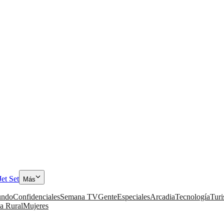
Jet Set
Más
ndo
Confidenciales
Semana TV
Gente
Especiales
Arcadia
Tecnología
Tur
a Rural
Mujeres