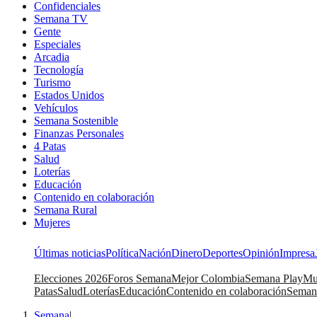
Confidenciales
Semana TV
Gente
Especiales
Arcadia
Tecnología
Turismo
Estados Unidos
Vehículos
Semana Sostenible
Finanzas Personales
4 Patas
Salud
Loterías
Educación
Contenido en colaboración
Semana Rural
Mujeres
Últimas noticias
Política
Nación
Dinero
Deportes
Opinión
Impresa
Elecciones 2026
Foros Semana
Mejor Colombia
Semana Play
Mu
Patas
Salud
Loterías
Educación
Contenido en colaboración
Seman
Semana
|