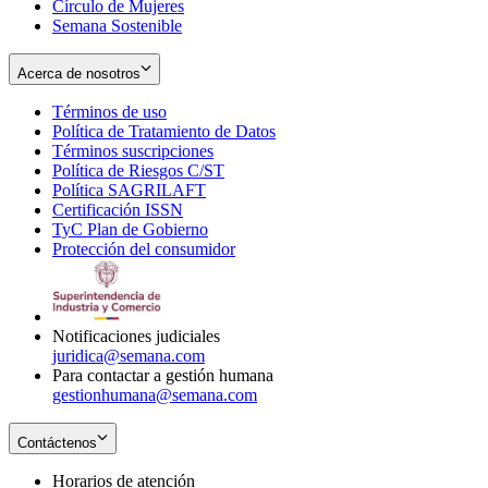
Círculo de Mujeres
Semana Sostenible
Acerca de nosotros
Términos de uso
Opens
Política de Tratamiento de Datos
in
Opens
Términos suscripciones
new
Opens
in
Política de Riesgos C/ST
window
in
Opens
new
Política SAGRILAFT
Opens
new
in
window
Certificación ISSN
Opens
in
window
new
TyC Plan de Gobierno
in
new
Opens
window
Protección del consumidor
new
window
in
Opens
window
new
in
window
new
window
Notificaciones judiciales
juridica@semana.com
Para contactar a gestión humana
gestionhumana@semana.com
Contáctenos
Horarios de atención