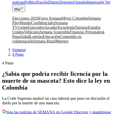
noticias
Política
Nación
Dinero
Deportes
Opinión
Impresa
Jet Set
Más
Elecciones 2026
Foros Semana
Mejor Colombia
Semana
Play
Mundo
Confidenciales
Semana
TV
Gente
Especiales
Arcadia
Tecnología
Turismo
Estados
Unidos
Vehículos
Semana Sostenible
Finanzas Personales
4
Patas
Salud
Loterías
Educación
Contenido en
colaboración
Semana Rural
Mujeres
Semana
|
4 Patas
4 Patas
¿Sabía que podría recibir licencia por la
muerte de su mascota? Esto dice la ley en
Colombia
La Corte Suprema analizó un caso laboral que puso en discusión el
duelo por la muerte de una mascota.
Siga las noticias de SEMANA en Google Discover y manténgase