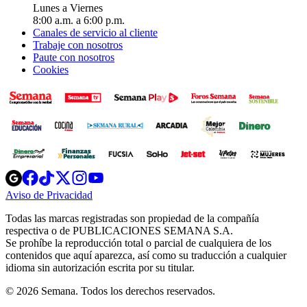
Lunes a Viernes
8:00 a.m. a 6:00 p.m.
Canales de servicio al cliente
Trabaje con nosotros
Paute con nosotros
Cookies
Opens
Opens
Opens
Opens
Opens
in
in
in
in
in
Aviso de Privacidad
Opens
new
new
new
new
new
in
window
window
window
window
window
Todas las marcas registradas son propiedad de la compañía
new
respectiva o de PUBLICACIONES SEMANA S.A.
window
Se prohíbe la reproducción total o parcial de cualquiera de los
contenidos que aquí aparezca, así como su traducción a cualquier
idioma sin autorización escrita por su titular.
© 2026 Semana. Todos los derechos reservados.