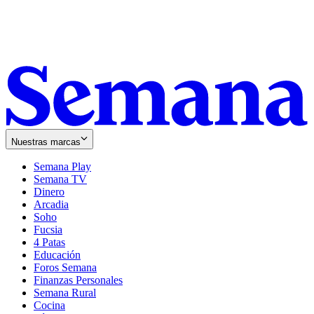
Nuestras marcas
Semana Play
Semana TV
Dinero
Arcadia
Soho
Opens
Fucsia
in
Opens
4 Patas
new
in
Educación
window
new
Foros Semana
window
Finanzas Personales
Semana Rural
Cocina