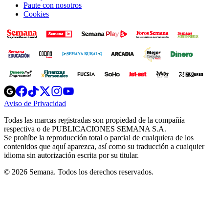
Paute con nosotros
Cookies
Opens
Opens
Opens
Opens
Opens
in
in
in
in
in
Aviso de Privacidad
Opens
new
new
new
new
new
in
window
window
window
window
window
Todas las marcas registradas son propiedad de la compañía
new
respectiva o de PUBLICACIONES SEMANA S.A.
window
Se prohíbe la reproducción total o parcial de cualquiera de los
contenidos que aquí aparezca, así como su traducción a cualquier
idioma sin autorización escrita por su titular.
© 2026 Semana. Todos los derechos reservados.