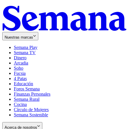
Nuestras marcas
Semana Play
Semana TV
Dinero
Arcadia
Soho
Opens
Fucsia
in
Opens
4 Patas
new
in
Educación
window
new
Foros Semana
window
Finanzas Personales
Semana Rural
Cocina
Círculo de Mujeres
Semana Sostenible
Acerca de nosotros