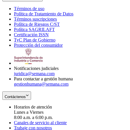
Términos de uso
Opens
Política de Tratamiento de Datos
in
Opens
Términos suscripciones
new
Opens
in
Política de Riesgos C/ST
window
in
Opens
new
Política SAGRILAFT
Opens
new
in
window
Certificación ISSN
Opens
in
window
new
TyC Plan de Gobierno
in
new
Opens
window
Protección del consumidor
new
window
in
Opens
window
new
in
window
new
window
Notificaciones judiciales
juridica@semana.com
Para contactar a gestión humana
gestionhumana@semana.com
Contáctenos
Horarios de atención
Lunes a Viernes
8:00 a.m. a 6:00 p.m.
Canales de servicio al cliente
Trabaje con nosotros