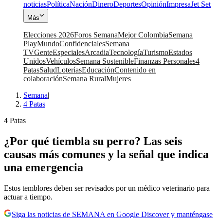
noticias
Política
Nación
Dinero
Deportes
Opinión
Impresa
Jet Set
Más
Elecciones 2026
Foros Semana
Mejor Colombia
Semana
Play
Mundo
Confidenciales
Semana
TV
Gente
Especiales
Arcadia
Tecnología
Turismo
Estados
Unidos
Vehículos
Semana Sostenible
Finanzas Personales
4
Patas
Salud
Loterías
Educación
Contenido en
colaboración
Semana Rural
Mujeres
Semana
|
4 Patas
4 Patas
¿Por qué tiembla su perro? Las seis
causas más comunes y la señal que indica
una emergencia
Estos temblores deben ser revisados por un médico veterinario para
actuar a tiempo.
Siga las noticias de SEMANA en Google Discover y manténgase