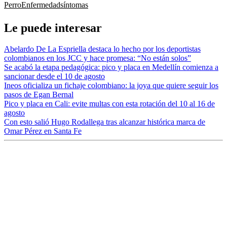
Perro
Enfermedad
síntomas
Le puede interesar
Abelardo De La Espriella destaca lo hecho por los deportistas
colombianos en los JCC y hace promesa: “No están solos”
Se acabó la etapa pedagógica: pico y placa en Medellín comienza a
sancionar desde el 10 de agosto
Ineos oficializa un fichaje colombiano: la joya que quiere seguir los
pasos de Egan Bernal
Pico y placa en Cali: evite multas con esta rotación del 10 al 16 de
agosto
Con esto salió Hugo Rodallega tras alcanzar histórica marca de
Omar Pérez en Santa Fe