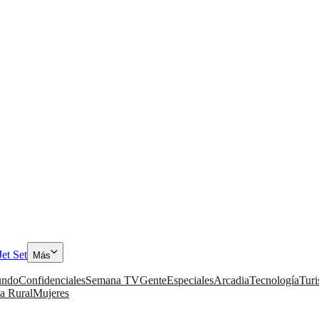
Jet Set
Más
ndo
Confidenciales
Semana TV
Gente
Especiales
Arcadia
Tecnología
Tur
a Rural
Mujeres