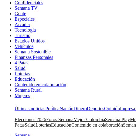
Confidenciales
Semana TV
Gente
Especiales
Arcadia
Tecnología
Turismo
Estados Unidos
Vehículos
Semana Sostenible
Finanzas Personales
4 Patas
Salud
Loterías
Educación
Contenido en colaboración
Semana Rural
Mujeres
Últimas noticias
Política
Nación
Dinero
Deportes
Opinión
Impresa
Elecciones 2026
Foros Semana
Mejor Colombia
Semana Play
Mu
Patas
Salud
Loterías
Educación
Contenido en colaboración
Seman
Semana
|