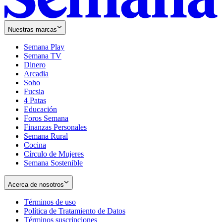
Nuestras marcas
Semana Play
Semana TV
Dinero
Arcadia
Soho
Opens
Fucsia
in
Opens
4 Patas
new
in
Educación
window
new
Foros Semana
window
Finanzas Personales
Semana Rural
Cocina
Círculo de Mujeres
Semana Sostenible
Acerca de nosotros
Términos de uso
Opens
Política de Tratamiento de Datos
in
Opens
Términos suscripciones
new
Opens
in