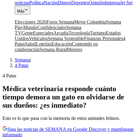
noticias
Política
Nación
Dinero
Deportes
Opinión
Impresa
Jet Set
Más
Elecciones 2026
Foros Semana
Mejor Colombia
Semana
Play
Mundo
Confidenciales
Semana
TV
Gente
Especiales
Arcadia
Tecnología
Turismo
Estados
Unidos
Vehículos
Semana Sostenible
Finanzas Personales
4
Patas
Salud
Loterías
Educación
Contenido en
colaboración
Semana Rural
Mujeres
Semana
|
4 Patas
4 Patas
Médica veterinaria responde cuánto
tiempo demora un gato en olvidarse de
sus dueños: ¿es inmediato?
Esto es lo que pasa con la memoria de estos animales felinos.
Siga las noticias de SEMANA en Google Discover y manténgase
informado