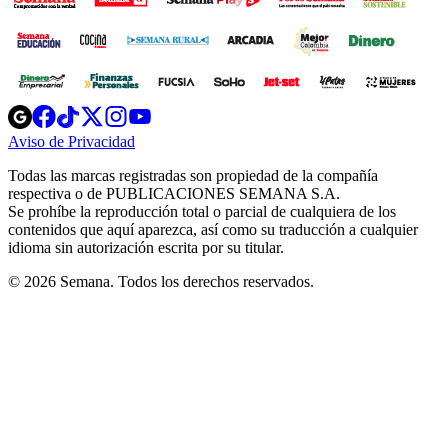
Opens
Opens
Opens
Opens
Opens
in
in
in
in
in
Aviso de Privacidad
Opens
new
new
new
new
new
in
window
window
window
window
window
Todas las marcas registradas son propiedad de la compañía
new
respectiva o de PUBLICACIONES SEMANA S.A.
window
Se prohíbe la reproducción total o parcial de cualquiera de los
contenidos que aquí aparezca, así como su traducción a cualquier
idioma sin autorización escrita por su titular.
© 2026 Semana. Todos los derechos reservados.