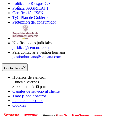
Política de Riesgos C/ST
window
in
Opens
new
Política SAGRILAFT
Opens
new
in
window
Certificación ISSN
Opens
in
window
new
TyC Plan de Gobierno
in
new
Opens
window
Protección del consumidor
new
window
in
Opens
window
new
in
window
new
window
Notificaciones judiciales
juridica@semana.com
Para contactar a gestión humana
gestionhumana@semana.com
Contáctenos
Horarios de atención
Lunes a Viernes
8:00 a.m. a 6:00 p.m.
Canales de servicio al cliente
Trabaje con nosotros
Paute con nosotros
Cookies